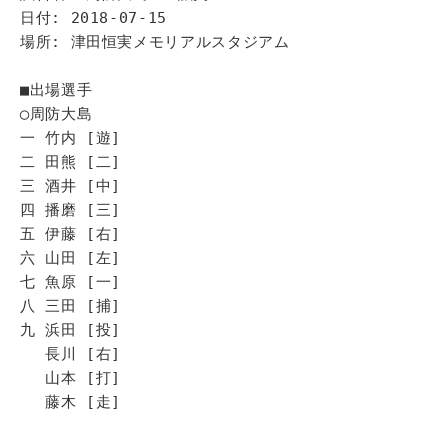
日付: 2018-07-15
場所: 津田恒実メモリアルスタジアム
■出場選手
◯周防大島
一 竹内 [遊]
二 田熊 [二]
三 酒井 [中]
四 播磨 [三]
五 伊藤 [右]
六 山田 [左]
七 魚原 [一]
八 三田 [捕]
九 浜田 [投]
長川 [右]
山本 [打]
藤木 [走]