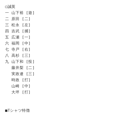
◯誠英
一 山下裕 [遊]
二 原田 [二]
三 松永 [左]
四 吉武 [捕]
五 広瀬 [一]
六 福岡 [中]
七 寺戸 [右]
八 高杉 [三]
九 山下和 [投]
藤井梨 [二]
実政遼 [三]
時政 [打]
山崎 [中]
大坪 [打]
■Tシャツ特徴