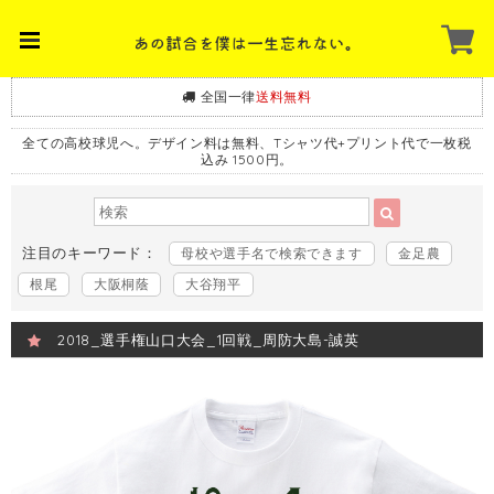
全国一律
送料無料
全ての高校球児へ。デザイン料は無料、Tシャツ代+プリント代で一枚税
込み 1500円。
注目のキーワード：
母校や選手名で検索できます
金足農
根尾
大阪桐蔭
大谷翔平
2018_選手権山口大会_1回戦_周防大島-誠英