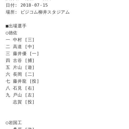
日付: 2018-07-15
場所: ビジコム柳井スタジアム
■出場選手
◯徳佐
一 中村 [三]
二 高道 [中]
三 藤井優 [一]
四 古谷 [捕]
五 片山 [遊]
六 長岡 [二]
七 藤井龍 [投]
八 石見 [右]
九 戸山 [左]
志賀 [投]
◯岩国工