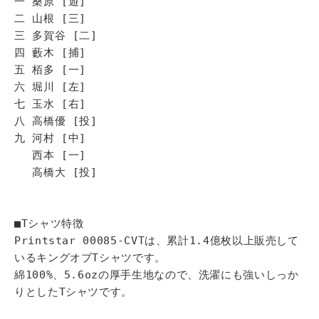
一 桑原 [遊]
二 山根 [三]
三 多賀谷 [二]
四 藪木 [捕]
五 栢多 [一]
六 堀川 [左]
七 玉水 [右]
八 高橋優 [投]
九 河村 [中]
西本 [一]
高橋大 [投]
■Tシャツ特徴
Printstar 00085-CVTは、累計1.4億枚以上販売して
いるキングオブTシャツです。
綿100%、5.6ozの厚手生地なので、洗濯にも強いしっか
りとしたTシャツです。