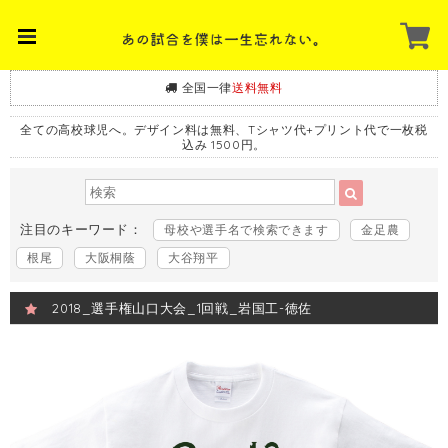
全国一律
送料無料
全ての高校球児へ。デザイン料は無料、Tシャツ代+プリント代で一枚税
込み 1500円。
注目のキーワード：
母校や選手名で検索できます
金足農
根尾
大阪桐蔭
大谷翔平
2018_選手権山口大会_1回戦_岩国工-徳佐