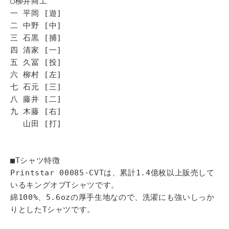
◯柳井商工
一 平岡 [遊]
二 中野 [中]
三 石黒 [捕]
四 清家 [一]
五 久冨 [投]
六 柳村 [左]
七 石元 [三]
八 藤井 [二]
九 木藤 [右]
山田 [打]
■Tシャツ特徴
Printstar 00085-CVTは、累計1.4億枚以上販売して
いるキングオブTシャツです。
綿100%、5.6ozの厚手生地なので、洗濯にも強いしっか
りとしたTシャツです。