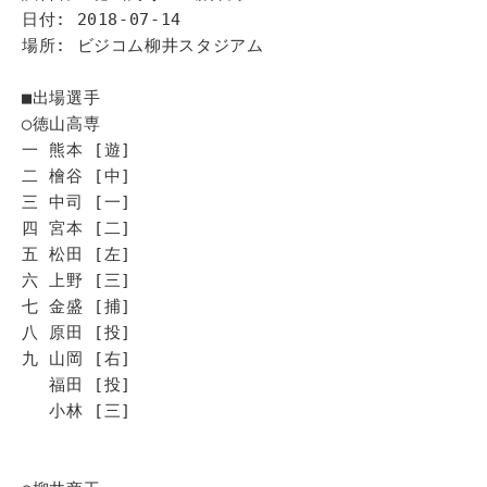
日付: 2018-07-14
場所: ビジコム柳井スタジアム
■出場選手
◯徳山高専
一 熊本 [遊]
二 檜谷 [中]
三 中司 [一]
四 宮本 [二]
五 松田 [左]
六 上野 [三]
七 金盛 [捕]
八 原田 [投]
九 山岡 [右]
福田 [投]
小林 [三]