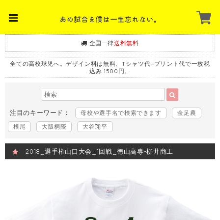
全国一律
送料無料
全ての高校球児へ。デザイン料は無料、Tシャツ代+プリント代で一枚税
込み 1500円。
注目のキーワード：
母校や選手名で検索できます
金足農
根尾
大阪桐蔭
大谷翔平
2018_選手権山口大会_1回戦_徳山高専-柳井商工