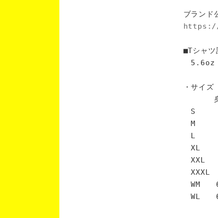
ブランド
https:/
■Tシャツ
5.6oz
・サイズ
身丈 
S 6
M 7
L 7
XL 
XXL 
XXXL
WM 6
WL 6