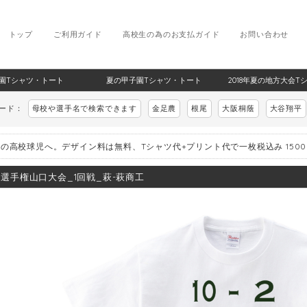
トップ
ご利用ガイド
高校生の為のお支払ガイド
お問い合わせ
甲子園Tシャツ・トート
夏の甲子園Tシャツ・トート
2018年夏の地方大会T
ワード：
母校や選手名で検索できます
金足農
根尾
大阪桐蔭
大谷翔平
の高校球児へ。デザイン料は無料、Tシャツ代+プリント代で一枚税込み 150
8_選手権山口大会_1回戦_萩-萩商工