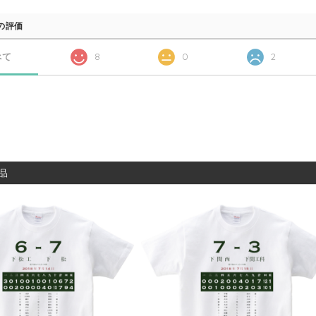
の評価
べて
8
0
2
品