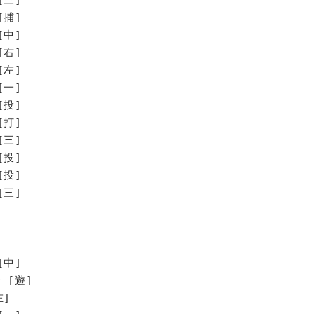
[捕]
[中]
[右]
[左]
[一]
[投]
打]
三]
投]
投]
三]
[中]
 [遊]
左]