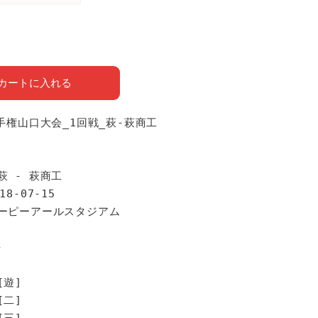
カートに入れる
選手権山口大会_1回戦_萩-萩商工
報
萩 - 萩商工
18-07-15
ユーピーアールスタジアム
手
[遊]
[二]
[三]