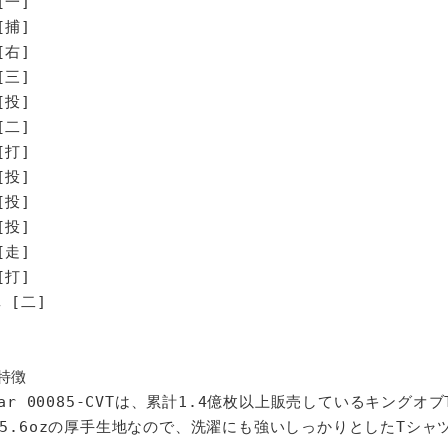
[一]
[捕]
[右]
[三]
[投]
[二]
打]
投]
投]
投]
走]
打]
[二]
特徴
star 00085-CVTは、累計1.4億枚以上販売しているキングオ
%、5.6ozの厚手生地なので、洗濯にも強いしっかりとしたTシャ