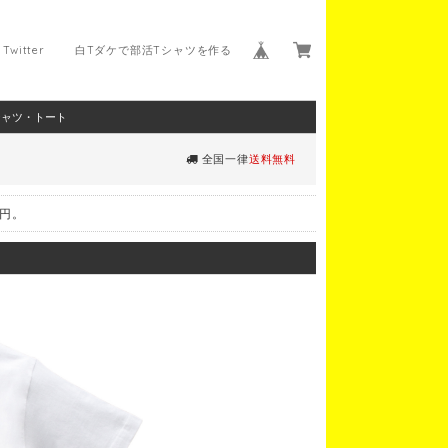
Twitter
白Tダケで部活Tシャツを作る
シャツ・トート
全国一律
送料無料
0円。