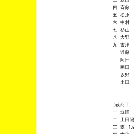
四 斉藤 
五 松原 
六 中村 
七 杉山 
八 大野 
九 吉津 
近藤 [
阿部 [
岡田 [
坂野 [
土田 [
◯萩商工
一 堀隆 
二 上田陽
三 森 [