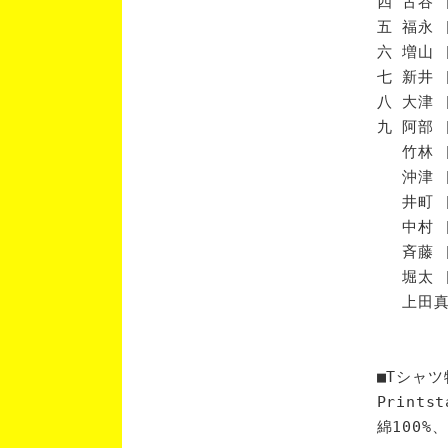
四 古谷 
五 福永 
六 増山 
七 新井 
八 大津 
九 阿部 
竹林 [
沖津 [
井町 [
中村 [
斉藤 [
堀太 [
上田真 
■Tシャツ
Print
綿100