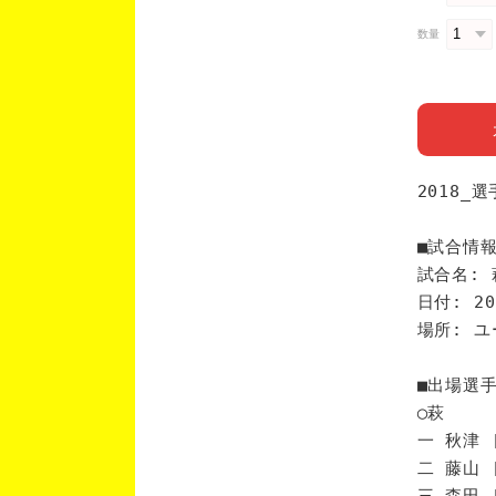
数量
2018_
■試合情
試合名: 
日付: 20
場所: 
■出場選
◯萩
一 秋津 
二 藤山 
三 森田 