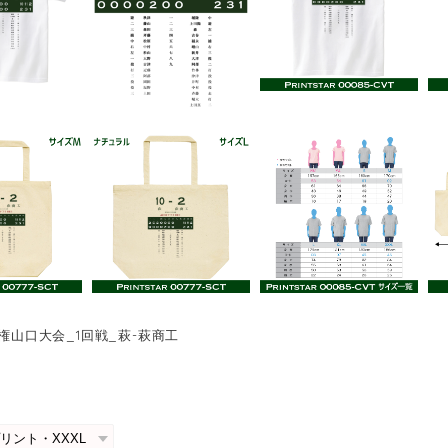
手権山口大会_1回戦_萩-萩商工
0