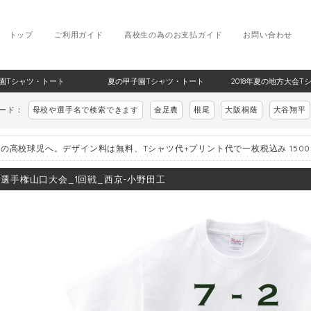
トップ
ご利用ガイド
高校生の為のお支払ガイド
お問い合わせ
甲子園Tシャツ・トート
夏の甲子園Tシャツ・トート
2018年夏の地方大会T
ワード：
母校や選手名で検索できます
金足農
根尾
大阪桐蔭
大谷翔平
の高校球児へ。デザイン料は無料、Tシャツ代+プリント代で一枚税込み 150
8_選手権山口大会_1回戦_西京-小野田工