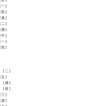
[一]
[投]
[遊]
[二]
[捕]
[中]
一]
投]
工
 [二]
[左]
 [捕]
 [投]
[三]
[遊]