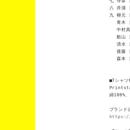
七 寺坂 
八 井浦 
九 柳元 
青木 [
中村真 
船山 [
清水 [
後藤 [
森本 [
■Tシャツ
Print
綿100
ブランド
https:/