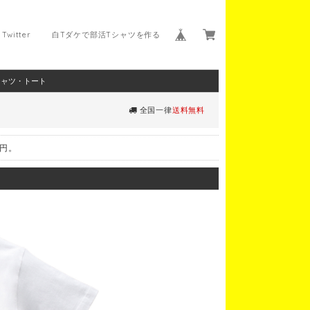
Twitter
白Tダケで部活Tシャツを作る
シャツ・トート
全国一律
送料無料
0円。