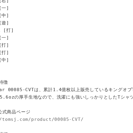
[右]
[一]
[中]
遊]
[打]
一]
打]
打]
中]
特徴
star 00085-CVTは、累計1.4億枚以上販売しているキングオ
%、5.6ozの厚手生地なので、洗濯にも強いしっかりとしたTシャ
公式商品ページ
/tomsj.com/product/00085-CVT/