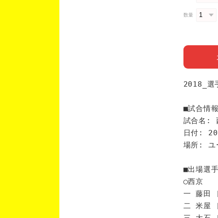
数量
2018_
■試合情
試合名: 
日付: 20
場所: 
■出場選
◯西京
一 藤田 
二 米屋 
三 大石 