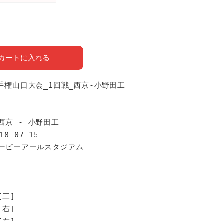
カートに入れる
選手権山口大会_1回戦_西京-小野田工
報
西京 - 小野田工
18-07-15
ユーピーアールスタジアム
手
[三]
[右]
[左]