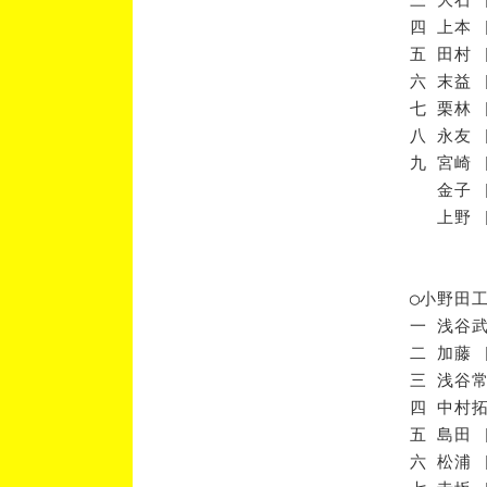
四 上本 
五 田村 
六 末益 
七 栗林 
八 永友 
九 宮崎 
金子 [
上野 [
◯小野田
一 浅谷武
二 加藤 
三 浅谷常
四 中村拓
五 島田 
六 松浦 