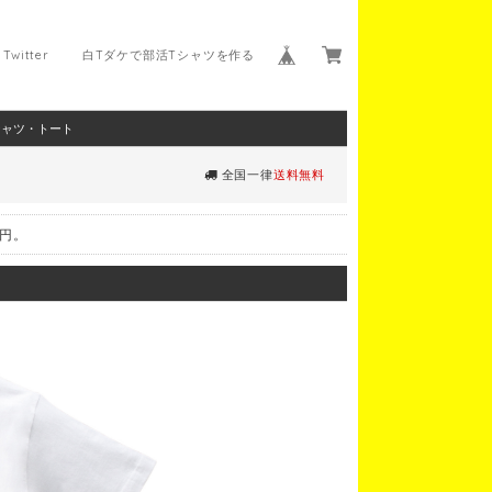
Twitter
白Tダケで部活Tシャツを作る
シャツ・トート
全国一律
送料無料
0円。