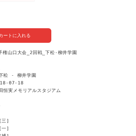
カートに入れる
選手権山口大会_2回戦_下松-柳井学園
報
下松 - 柳井学園
18-07-18
津田恒実メモリアルスタジアム
手
[三]
[一]
[捕]