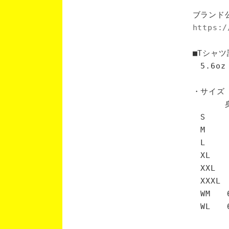
ブランド
https:/
■Tシャツ
5.6oz
・サイズ
身丈 
S 6
M 7
L 7
XL 
XXL 
XXXL
WM 6
WL 6