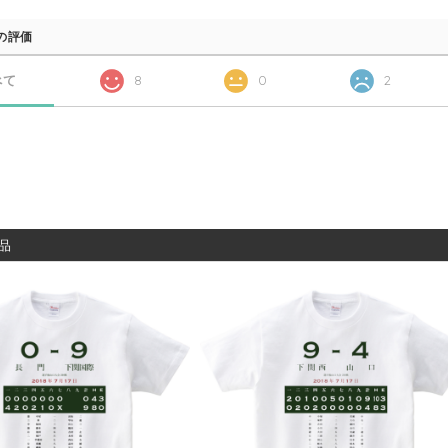
の評価
べて
8
0
2
品