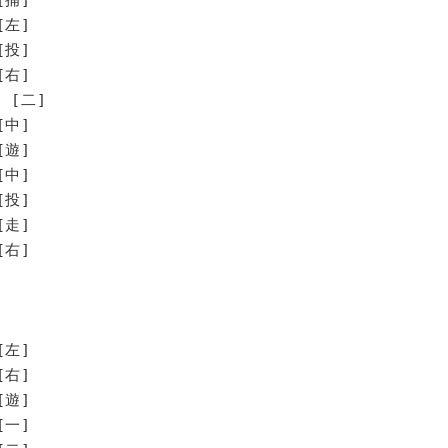
[左]
[投]
[右]
 [二]
[中]
[遊]
中]
投]
走]
右]
園
[左]
[右]
[遊]
[一]