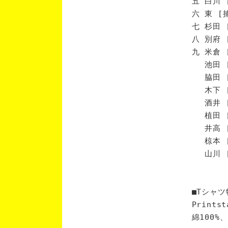
五 白川 
六 東 [
七 杉田 
八 別府 
九 米倉 
池田 [
脇田 [
木下 [
酒井 [
植田 [
井高 [
椋本 [
山川 [
■Tシャツ
Print
綿100