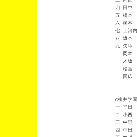
四 田中 
五 橋本 
六 柳本 
七 上河内
八 坂本 
九 矢垰 
岡本 [
木坂 [
松宮 [
国広 [
◯柳井学
一 平田 
二 小西 
三 中野 
四 中田 