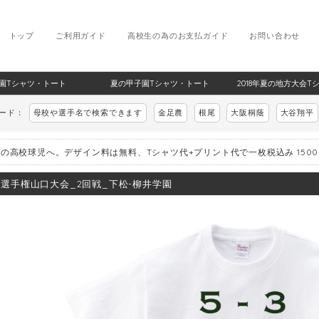
トップ
ご利用ガイド
高校生の為のお支払ガイド
お問い合わせ
甲子園Tシャツ・トート
夏の甲子園Tシャツ・トート
2018年夏の地方大会T
ワード：
母校や選手名で検索できます
金足農
根尾
大阪桐蔭
大谷翔平
の高校球児へ。デザイン料は無料、Tシャツ代+プリント代で一枚税込み 150
8_選手権山口大会_2回戦_下松-柳井学園