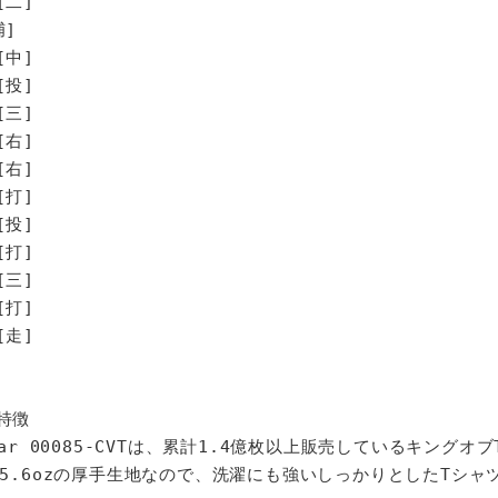
[二]
捕]
[中]
[投]
[三]
右]
右]
打]
投]
打]
三]
打]
走]
特徴
star 00085-CVTは、累計1.4億枚以上販売しているキングオ
%、5.6ozの厚手生地なので、洗濯にも強いしっかりとしたTシャ