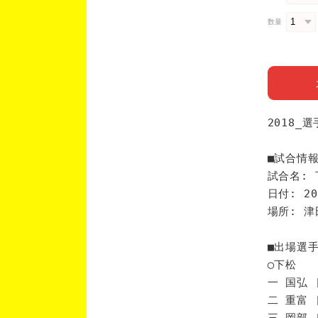
数量
2018_
■試合情
試合名: 
日付: 20
場所: 
■出場選
◯下松
一 国弘 
二 重富 
三 岡部 