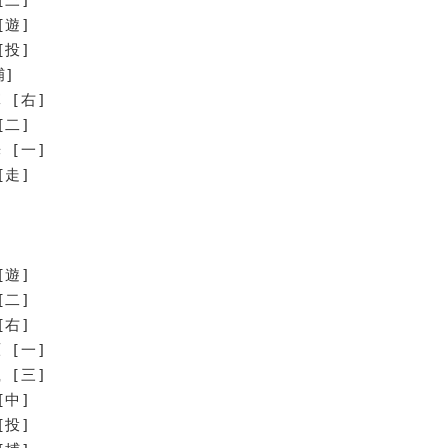
[遊]
[投]
捕]
 [右]
[二]
 [一]
走]
[遊]
[二]
[右]
 [一]
 [三]
[中]
[投]