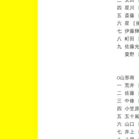
四 星川 
五 斎藤 
六 星 [
七 伊藤輝
八 町田 
九 佐藤光
粟野 [
◯山形南
一 荒井 
二 佐藤 
三 中條 
四 小笠原
五 五十嵐
六 山口 
七 井上 