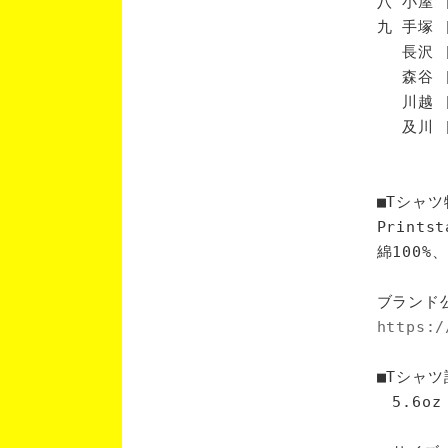
八 小屋 
九 手塚 
長沢 [
森谷 [
川越 [
及川 [
■Tシャツ
Print
綿100
ブランド
https:/
■Tシャツ
5.6oz