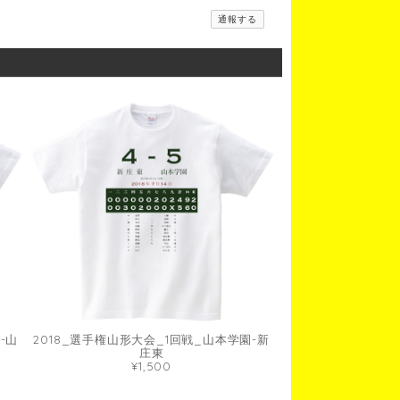
通報する
-山
2018_選手権山形大会_1回戦_山本学園-新
庄東
¥1,500