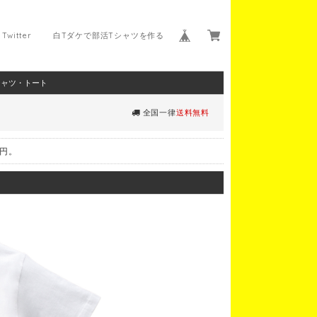
Twitter
白Tダケで部活Tシャツを作る
シャツ・トート
全国一律
送料無料
0円。