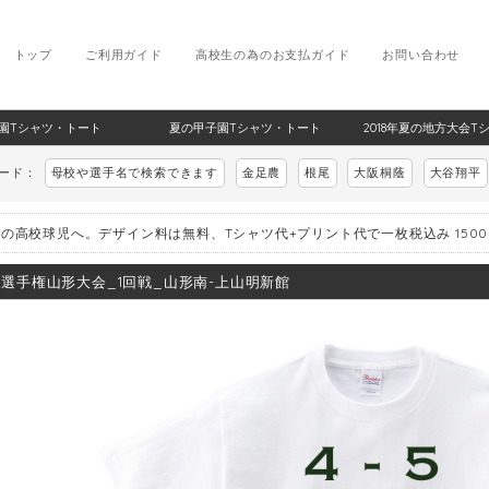
トップ
ご利用ガイド
高校生の為のお支払ガイド
お問い合わせ
甲子園Tシャツ・トート
夏の甲子園Tシャツ・トート
2018年夏の地方大会T
ワード：
母校や選手名で検索できます
金足農
根尾
大阪桐蔭
大谷翔平
の高校球児へ。デザイン料は無料、Tシャツ代+プリント代で一枚税込み 150
8_選手権山形大会_1回戦_山形南-上山明新館