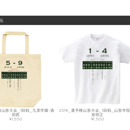
品
手権山形大会_1回戦_九里学園-酒
2018_選手権山形大会_1回戦_山形学院
田西
形明正
¥1,500
¥1,500