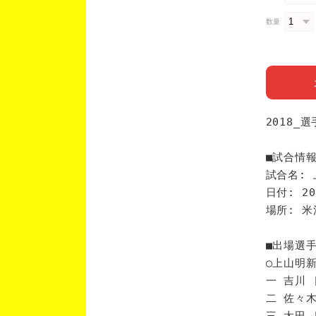
数量
2018_
■試合情
試合名: 
日付: 20
場所: 
■出場選
◯上山明
一 吉川 
二 佐々木
三 太田 