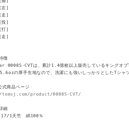
[捕]
[左]
走]
投]
打]
走]
特徴
star 00085-CVTは、累計1.4億枚以上販売しているキングオ
%、5.6ozの厚手生地なので、洗濯にも強いしっかりとしたTシャ
公式商品ページ
/tomsj.com/product/00085-CVT/
詳細
 17/1天竺 綿100％