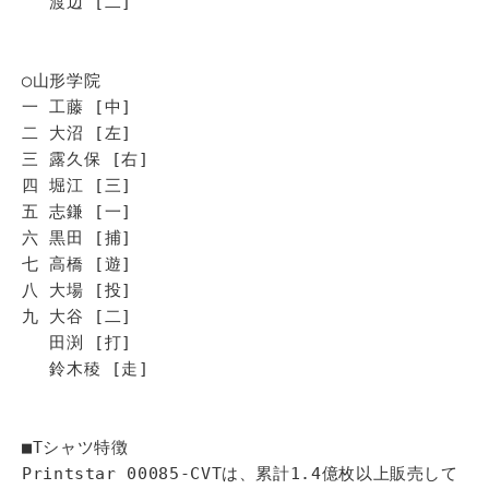
渡辺 [二]
◯山形学院
一 工藤 [中]
二 大沼 [左]
三 露久保 [右]
四 堀江 [三]
五 志鎌 [一]
六 黒田 [捕]
七 高橋 [遊]
八 大場 [投]
九 大谷 [二]
田渕 [打]
鈴木稜 [走]
■Tシャツ特徴
Printstar 00085-CVTは、累計1.4億枚以上販売して