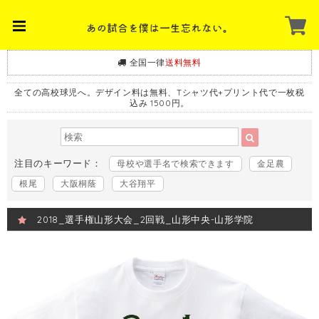
全国一律
送料無料
全ての高校球児へ。デザイン料は無料、Tシャツ代+プリント代で一枚税
込み 1500円。
注目のキーワード：
母校や選手名で検索できます
金足農
根尾
大阪桐蔭
大谷翔平
2018_選手権山形大会_2回戦_山形中央-山形学院