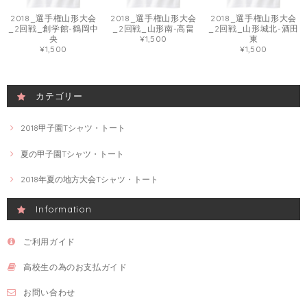
2018_選手権山形大会
2018_選手権山形大会
2018_選手権山形大会
_2回戦_創学館-鶴岡中
_2回戦_山形南-高畠
_2回戦_山形城北-酒田
央
¥1,500
東
¥1,500
¥1,500
カテゴリー
2018甲子園Tシャツ・トート
夏の甲子園Tシャツ・トート
2018年夏の地方大会Tシャツ・トート
Information
ご利用ガイド
高校生の為のお支払ガイド
お問い合わせ