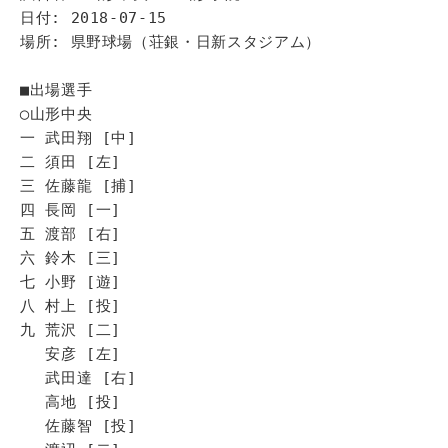
日付: 2018-07-15
場所: 県野球場（荘銀・日新スタジアム）
■出場選手
◯山形中央
一 武田翔 [中]
二 須田 [左]
三 佐藤龍 [捕]
四 長岡 [一]
五 渡部 [右]
六 鈴木 [三]
七 小野 [遊]
八 村上 [投]
九 荒沢 [二]
安彦 [左]
武田達 [右]
高地 [投]
佐藤智 [投]