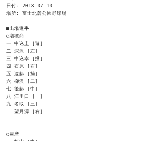
日付: 2018-07-10
場所: 富士北麓公園野球場
■出場選手
◯増穂商
一 中込圭 [遊]
二 深沢 [左]
三 中込幸 [投]
四 石原 [右]
五 遠藤 [捕]
六 柳沢 [二]
七 後藤 [中]
八 江里口 [一]
九 名取 [三]
望月源 [右]
◯巨摩