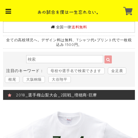
全国一律
送料無料
全ての高校球児へ。デザイン料は無料、Tシャツ代+プリント代で一枚税
込み 1500円。
注目のキーワード：
母校や選手名で検索できます
金足農
根尾
大阪桐蔭
大谷翔平
2018_選手権山梨大会_2回戦_増穂商-巨摩