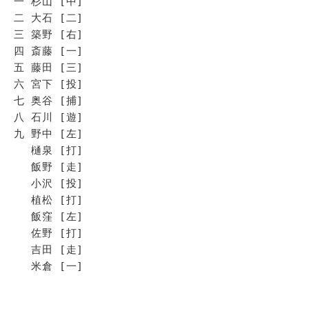
一 杉山 [中]
二 大石 [二]
三 築野 [右]
四 斎藤 [一]
五 藤田 [三]
六 宮下 [投]
七 奥谷 [捕]
八 石川 [遊]
九 野中 [左]
樋泉 [打]
飯野 [走]
小沢 [投]
植松 [打]
飯窪 [左]
佐野 [打]
吉田 [走]
米倉 [一]