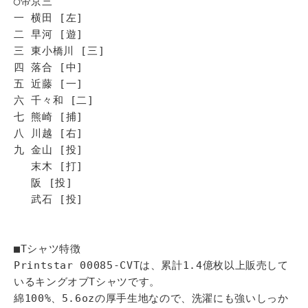
◯帝京三
一 横田 [左]
二 早河 [遊]
三 東小橋川 [三]
四 落合 [中]
五 近藤 [一]
六 千々和 [二]
七 熊崎 [捕]
八 川越 [右]
九 金山 [投]
末木 [打]
阪 [投]
武石 [投]
■Tシャツ特徴
Printstar 00085-CVTは、累計1.4億枚以上販売して
いるキングオブTシャツです。
綿100%、5.6ozの厚手生地なので、洗濯にも強いしっか