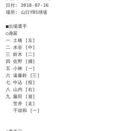
日付: 2018-07-16
場所: 山日YBS球場
■出場選手
◯身延
一 土橋 [左]
二 水谷 [中]
三 鈴木 [二]
四 佐野 [捕]
五 小林 [一]
六 遠藤鈴 [三]
七 中込 [投]
八 山内 [右]
九 藤田 [遊]
笠井 [走]
千頭和 [一]