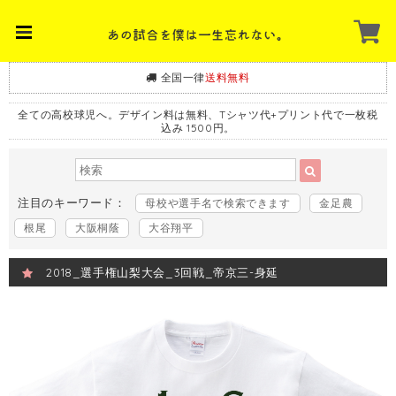
全国一律
送料無料
全ての高校球児へ。デザイン料は無料、Tシャツ代+プリント代で一枚税
込み 1500円。
注目のキーワード：
母校や選手名で検索できます
金足農
根尾
大阪桐蔭
大谷翔平
2018_選手権山梨大会_3回戦_帝京三-身延