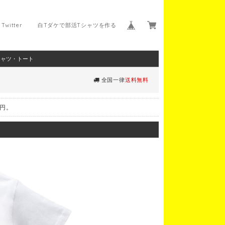
Twitter
白Tダケで部活Tシャツを作る
シャツ・トート
全国一律
送料無料
0円。