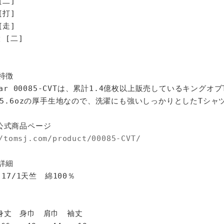
[二]
打]
走]
[二]
特徴
star 00085-CVTは、累計1.4億枚以上販売しているキングオ
%、5.6ozの厚手生地なので、洗濯にも強いしっかりとしたTシャ
公式商品ページ
/tomsj.com/product/00085-CVT/
詳細
 17/1天竺 綿100％
身巾 肩巾 袖丈