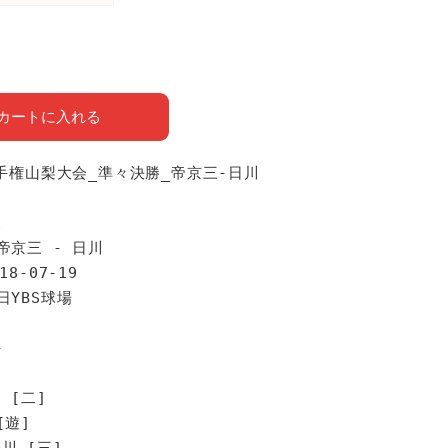
カートに入れる
選手権山梨大会_準々決勝_帝京三-日川
報
帝京三 - 日川
18-07-19
日YBS球場
手
 [二]
[遊]
川 [三]