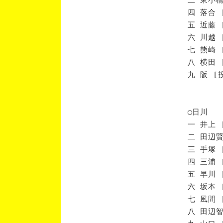
四 落合 
五 近藤 
六 川越 
七 熊崎 
八 横田 
九 阪 [
◯日川
一 井上 
二 田辺賢
三 手塚 
四 三浦 
五 早川 
六 坂本 
七 風間 
八 田辺智