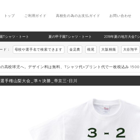
トップ
ご利用ガイド
高校生の為のお支払ガイド
お問い合わせ
甲子園Tシャツ・トート
夏の甲子園Tシャツ・トート
2018年夏の地方大会T
ワード：
母校や選手名で検索できます
金足農
根尾
大阪桐蔭
大谷翔平
の高校球児へ。デザイン料は無料、Tシャツ代+プリント代で一枚税込み 150
8_選手権山梨大会_準々決勝_帝京三-日川