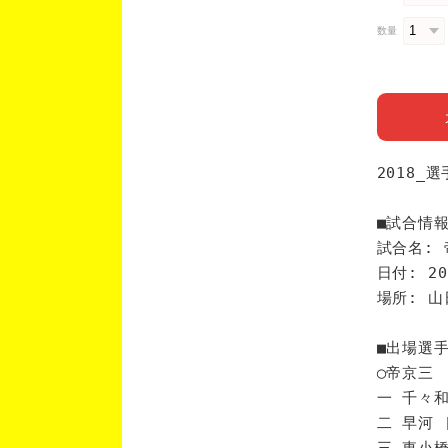
数量
2018_
■試合情
試合名: 
日付: 20
場所: 山
■出場選
◯帝京三
一 千々和
二 早河 
三 東小橋