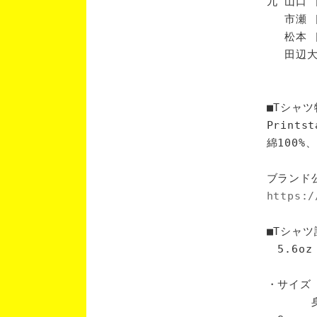
九 山口 
市瀬 [
松本 [
田辺大 
■Tシャツ
Print
綿100
ブランド
https:/
■Tシャツ
5.6oz
・サイズ
身丈 