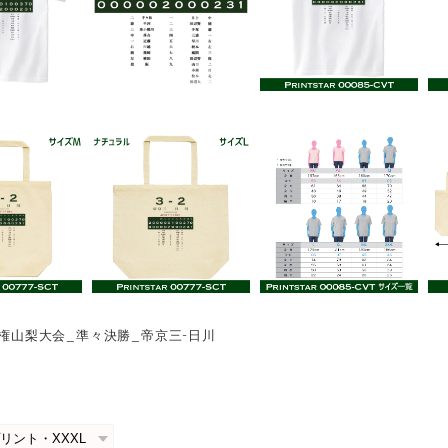
選手権山梨大会_準々決勝_帝京三-日川
0