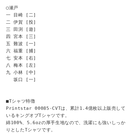
◯瀬戸
一 目崎 [二]
二 伊賀 [投]
三 田渕 [遊]
四 宮本 [三]
五 難波 [一]
六 福重 [捕]
七 安本 [右]
八 梅本 [左]
九 小林 [中]
坂口 [一]
■Tシャツ特徴
Printstar 00085-CVTは、累計1.4億枚以上販売して
いるキングオブTシャツです。
綿100%、5.6ozの厚手生地なので、洗濯にも強いしっか
りとしたTシャツです。