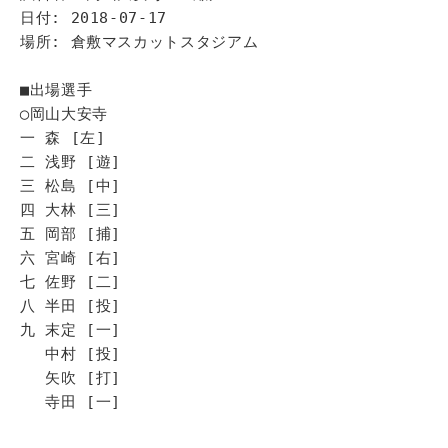
日付: 2018-07-17
場所: 倉敷マスカットスタジアム
■出場選手
◯岡山大安寺
一 森 [左]
二 浅野 [遊]
三 松島 [中]
四 大林 [三]
五 岡部 [捕]
六 宮崎 [右]
七 佐野 [二]
八 半田 [投]
九 末定 [一]
中村 [投]
矢吹 [打]
寺田 [一]