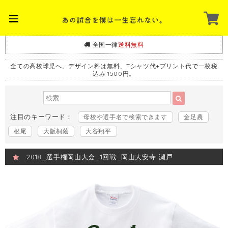
全国一律
送料無料
全ての高校球児へ。デザイン料は無料、Tシャツ代+プリント代で一枚税
込み 1500円。
注目のキーワード：
母校や選手名で検索できます
金足農
根尾
大阪桐蔭
大谷翔平
2018_選手権岡山大会_1回戦_岡山大安寺-瀬戸