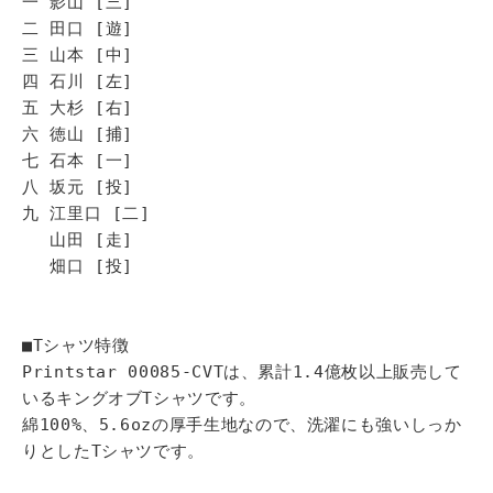
一 影山 [三]
二 田口 [遊]
三 山本 [中]
四 石川 [左]
五 大杉 [右]
六 徳山 [捕]
七 石本 [一]
八 坂元 [投]
九 江里口 [二]
山田 [走]
畑口 [投]
■Tシャツ特徴
Printstar 00085-CVTは、累計1.4億枚以上販売して
いるキングオブTシャツです。
綿100%、5.6ozの厚手生地なので、洗濯にも強いしっか
りとしたTシャツです。