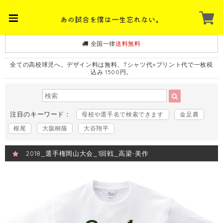
全国一律
送料無料
全ての高校球児へ。デザイン料は無料、Tシャツ代+プリント代で一枚税
込み 1500円。
注目のキーワード：
母校や選手名で検索できます
金足農
根尾
大阪桐蔭
大谷翔平
2018_選手権岡山大会_1回戦_高梁-美作