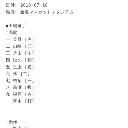
日付: 2018-07-16
場所: 倉敷マスカットスタジアム
■出場選手
◯高梁
一 菅野 [左]
二 山崎 [三]
三 片山 [中]
四 松久 [捕]
五 三上 [遊]
六 林 [二]
七 柏葉 [一]
八 高瀬 [投]
九 福原 [右]
滝本 [打]
◯美作