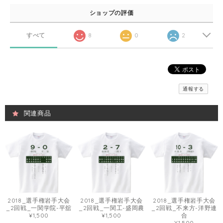
ショップの評価
すべて
8
0
2
通報する
関連商品
2018_選手権岩手大会
2018_選手権岩手大会
2018_選手権岩手大会
_2回戦_一関学院-平舘
_2回戦_一関工-盛岡農
_2回戦_不来方-洋野連
¥1,500
¥1,500
合
¥1,500