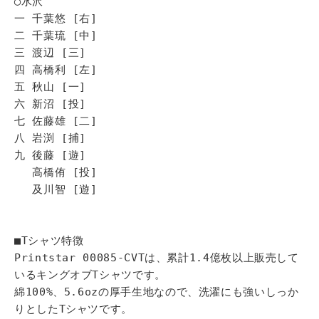
◯水沢
一 千葉悠 [右]
二 千葉琉 [中]
三 渡辺 [三]
四 高橋利 [左]
五 秋山 [一]
六 新沼 [投]
七 佐藤雄 [二]
八 岩渕 [捕]
九 後藤 [遊]
高橋侑 [投]
及川智 [遊]
■Tシャツ特徴
Printstar 00085-CVTは、累計1.4億枚以上販売して
いるキングオブTシャツです。
綿100%、5.6ozの厚手生地なので、洗濯にも強いしっか
りとしたTシャツです。