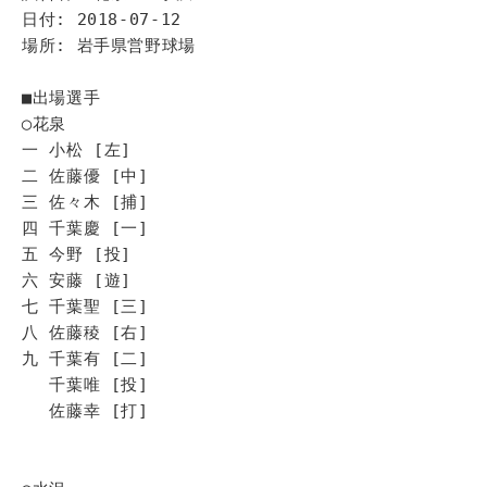
日付: 2018-07-12
場所: 岩手県営野球場
■出場選手
◯花泉
一 小松 [左]
二 佐藤優 [中]
三 佐々木 [捕]
四 千葉慶 [一]
五 今野 [投]
六 安藤 [遊]
七 千葉聖 [三]
八 佐藤稜 [右]
九 千葉有 [二]
千葉唯 [投]
佐藤幸 [打]