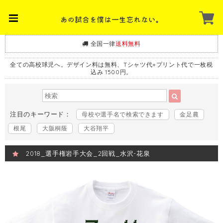
全国一律
送料無料
全ての高校球児へ。デザイン料は無料、Tシャツ代+プリント代で一枚税
込み 1500円。
注目のキーワード：
母校や選手名で検索できます
金足農
根尾
大阪桐蔭
大谷翔平
2018_選手権岩手大会_2回戦_水沢-花泉