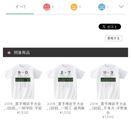
すべて
8
0
2
通報する
関連商品
2018_選手権岩手大会
2018_選手権岩手大会
2018_選手権岩手大会
_2回戦_一関学院-平舘
_2回戦_一関工-盛岡農
_2回戦_不来方-洋野連
¥1,500
¥1,500
合
¥1,500