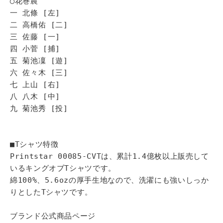
◯花巻農
一 北條 [左]
二 高橋佑 [二]
三 佐藤 [一]
四 小菅 [捕]
五 菊池凜 [遊]
六 佐々木 [三]
七 上山 [右]
八 八木 [中]
九 菊池秀 [投]
■Tシャツ特徴
Printstar 00085-CVTは、累計1.4億枚以上販売して
いるキングオブTシャツです。
綿100%、5.6ozの厚手生地なので、洗濯にも強いしっか
りとしたTシャツです。
ブランド公式商品ページ