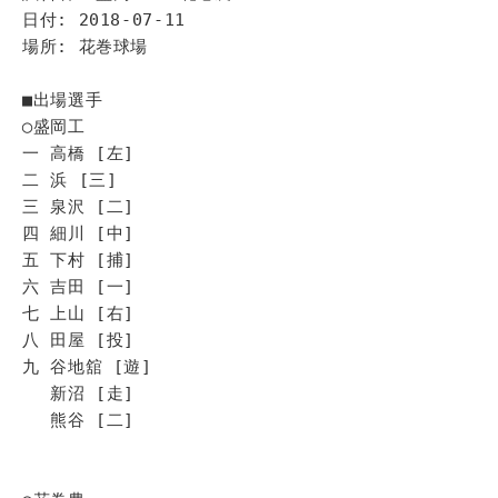
日付: 2018-07-11
場所: 花巻球場
■出場選手
◯盛岡工
一 高橋 [左]
二 浜 [三]
三 泉沢 [二]
四 細川 [中]
五 下村 [捕]
六 吉田 [一]
七 上山 [右]
八 田屋 [投]
九 谷地舘 [遊]
新沼 [走]
熊谷 [二]