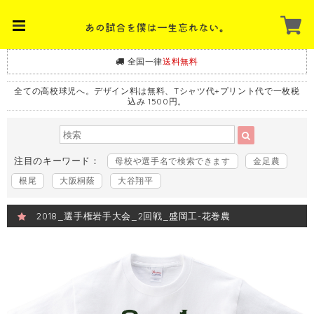
全国一律
送料無料
全ての高校球児へ。デザイン料は無料、Tシャツ代+プリント代で一枚税
込み 1500円。
注目のキーワード：
母校や選手名で検索できます
金足農
根尾
大阪桐蔭
大谷翔平
2018_選手権岩手大会_2回戦_盛岡工-花巻農