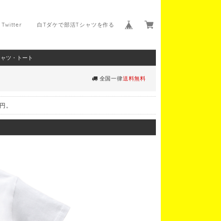
Twitter
白Tダケで部活Tシャツを作る
シャツ・トート
全国一律
送料無料
0円。