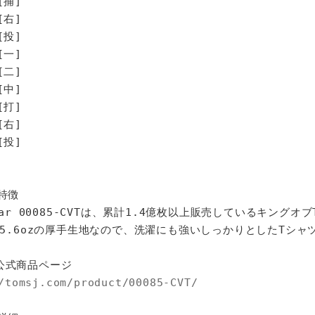
[捕]
[右]
[投]
[一]
[二]
[中]
打]
右]
投]
特徴
star 00085-CVTは、累計1.4億枚以上販売しているキングオ
%、5.6ozの厚手生地なので、洗濯にも強いしっかりとしたTシャ
公式商品ページ
/tomsj.com/product/00085-CVT/