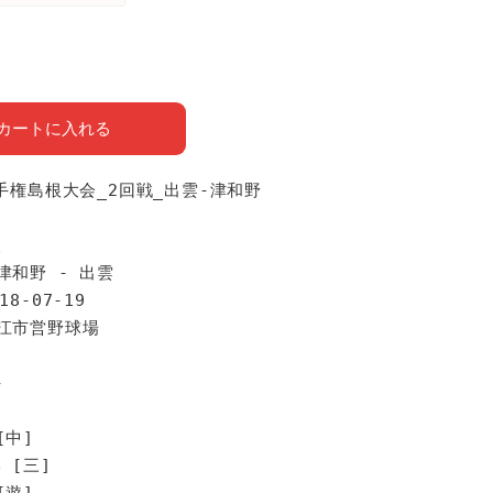
カートに入れる
選手権島根大会_2回戦_出雲-津和野
報
津和野 - 出雲
18-07-19
松江市営野球場
手
[中]
 [三]
[遊]