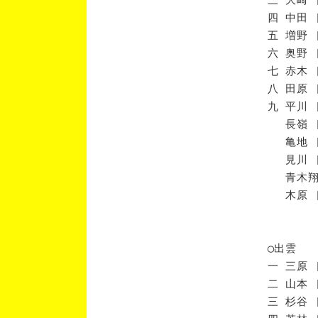
四 中田 
五 増野 
六 奥野 
七 赤木 
八 田原 
九 平川 
長嶺 [
亀地 [
見川 [
青木翔 
木原 [
◯出雲
一 三原 
二 山本 
三 杉谷 