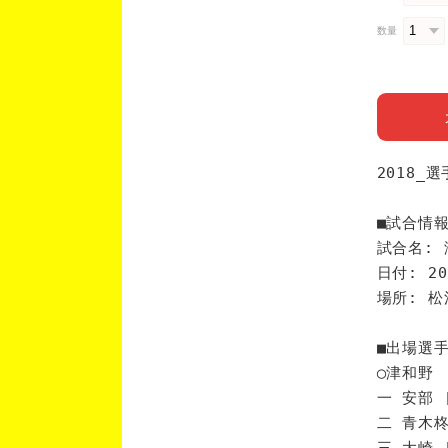
数量
2018_
■試合情
試合名: 
日付: 20
場所: 
■出場選
◯津和野
一 安部 
二 青木柊
三 大崎 