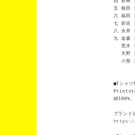
四 若林 
五 植田 
六 福田 
七 岩佐 
八 永井 
九 金森 
荒木 [
大野 [
小形 [
■Tシャツ
Print
綿100
ブランド
https:/