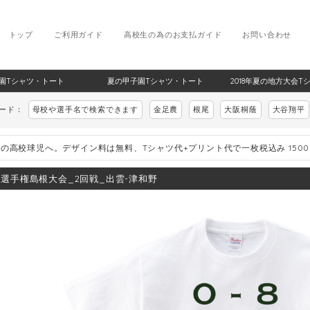
トップ
ご利用ガイド
高校生の為のお支払ガイド
お問い合わせ
甲子園Tシャツ・トート
夏の甲子園Tシャツ・トート
2018年夏の地方大会T
ワード：
母校や選手名で検索できます
金足農
根尾
大阪桐蔭
大谷翔平
の高校球児へ。デザイン料は無料、Tシャツ代+プリント代で一枚税込み 150
8_選手権島根大会_2回戦_出雲-津和野