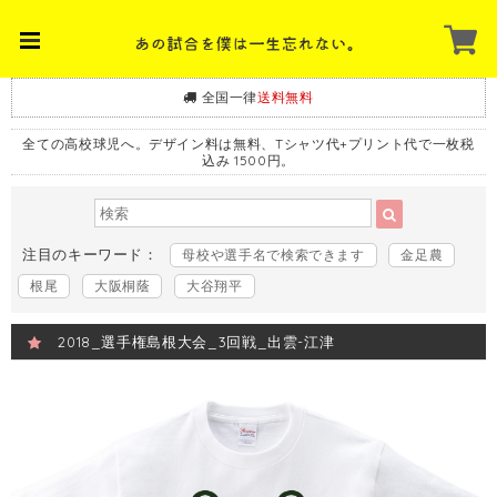
全国一律
送料無料
全ての高校球児へ。デザイン料は無料、Tシャツ代+プリント代で一枚税
込み 1500円。
注目のキーワード：
母校や選手名で検索できます
金足農
根尾
大阪桐蔭
大谷翔平
2018_選手権島根大会_3回戦_出雲-江津