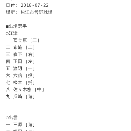
日付: 2018-07-22
場所: 松江市営野球場
■出場選手
◯江津
一 冨金原 [三]
二 布施 [二]
三 森下 [右]
四 正田 [左]
五 渡辺 [一]
六 六信 [投]
七 松本 [捕]
八 佐々木悠 [中]
九 瓜崎 [遊]
◯出雲
一 三原 [遊]