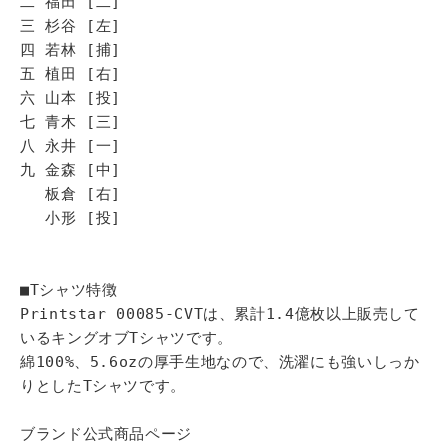
二 福田 [二]
三 杉谷 [左]
四 若林 [捕]
五 植田 [右]
六 山本 [投]
七 青木 [三]
八 永井 [一]
九 金森 [中]
板倉 [右]
小形 [投]
■Tシャツ特徴
Printstar 00085-CVTは、累計1.4億枚以上販売して
いるキングオブTシャツです。
綿100%、5.6ozの厚手生地なので、洗濯にも強いしっか
りとしたTシャツです。
ブランド公式商品ページ