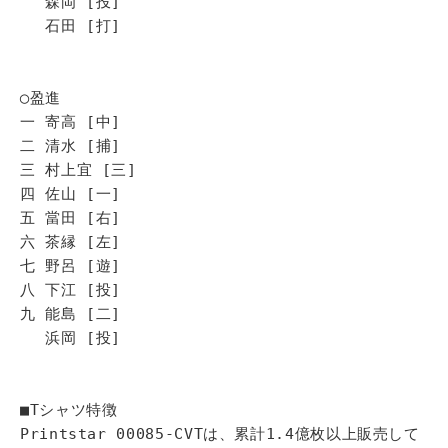
森岡 [投]
石田 [打]
◯盈進
一 寄高 [中]
二 清水 [捕]
三 村上宜 [三]
四 佐山 [一]
五 當田 [右]
六 茶縁 [左]
七 野呂 [遊]
八 下江 [投]
九 能島 [二]
浜岡 [投]
■Tシャツ特徴
Printstar 00085-CVTは、累計1.4億枚以上販売して