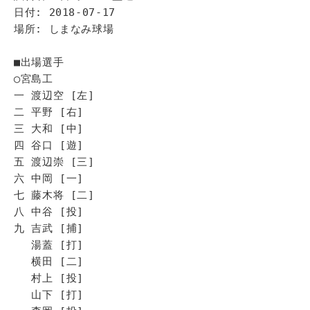
日付: 2018-07-17
場所: しまなみ球場
■出場選手
◯宮島工
一 渡辺空 [左]
二 平野 [右]
三 大和 [中]
四 谷口 [遊]
五 渡辺崇 [三]
六 中岡 [一]
七 藤木将 [二]
八 中谷 [投]
九 吉武 [捕]
湯蓋 [打]
横田 [二]
村上 [投]
山下 [打]