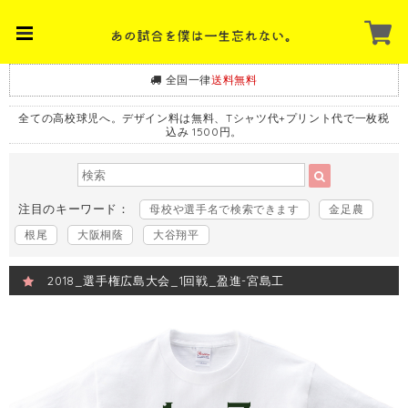
全国一律
送料無料
全ての高校球児へ。デザイン料は無料、Tシャツ代+プリント代で一枚税
込み 1500円。
注目のキーワード：
母校や選手名で検索できます
金足農
根尾
大阪桐蔭
大谷翔平
2018_選手権広島大会_1回戦_盈進-宮島工