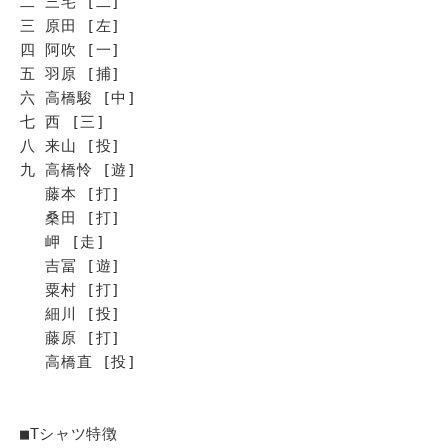
二 三宅 [二]
三 原田 [左]
四 阿吹 [一]
五 羽原 [捕]
六 高橋駿 [中]
七 西 [三]
八 来山 [投]
九 高橋怜 [遊]
藤本 [打]
桑田 [打]
岬 [走]
吉冨 [遊]
粟村 [打]
細川 [投]
藤原 [打]
高橋直 [投]
■Tシャツ特徴