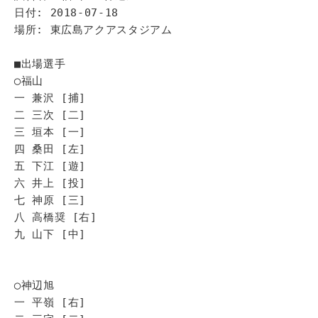
日付: 2018-07-18
場所: 東広島アクアスタジアム
■出場選手
◯福山
一 兼沢 [捕]
二 三次 [二]
三 垣本 [一]
四 桑田 [左]
五 下江 [遊]
六 井上 [投]
七 神原 [三]
八 高橋奨 [右]
九 山下 [中]
◯神辺旭
一 平嶺 [右]