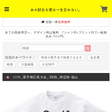
全国一律
送料無料
全ての高校球児へ。デザイン料は無料、Tシャツ代+プリント代で一枚税
込み 1500円。
注目のキーワード：
母校や選手名で検索できます
金足農
根尾
大阪桐蔭
大谷翔平
2018_選手権広島大会_1回戦_神辺旭-福山