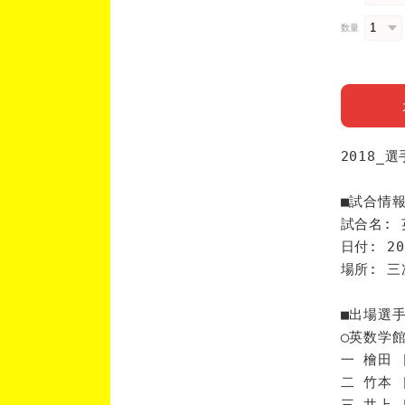
数量
2018_
■試合情
試合名: 
日付: 20
場所: 
■出場選
◯英数学
一 檜田 
二 竹本 
三 井上 