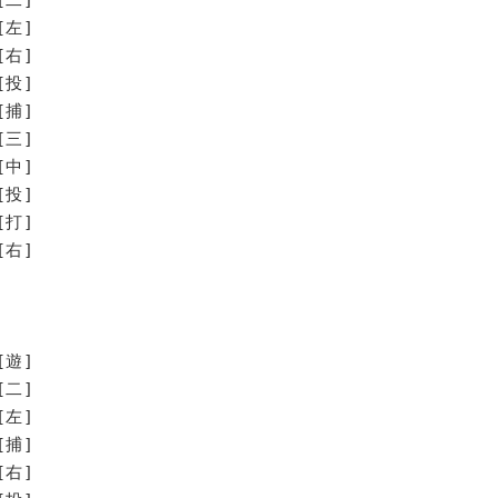
[左]
[右]
[投]
[捕]
[三]
[中]
投]
打]
右]
[遊]
[二]
[左]
[捕]
[右]