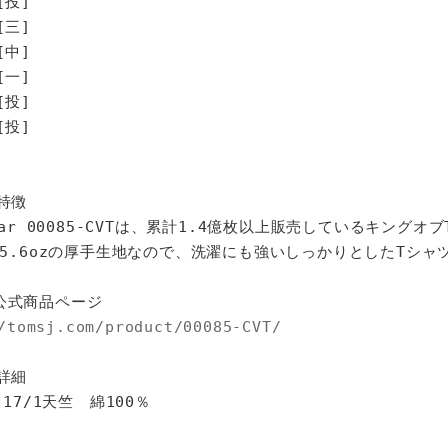
[投]
[三]
[中]
[一]
投]
投]
特徴
star 00085-CVTは、累計1.4億枚以上販売しているキングオ
%、5.6ozの厚手生地なので、洗濯にも強いしっかりとしたTシャ
公式商品ページ
/tomsj.com/product/00085-CVT/
詳細
 17/1天竺 綿100％