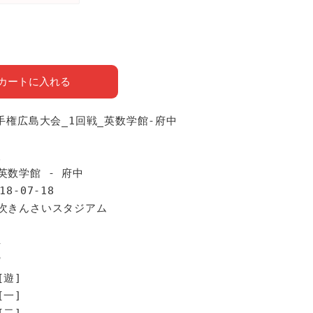
カートに入れる
選手権広島大会_1回戦_英数学館-府中
報
英数学館 - 府中
18-07-18
三次きんさいスタジアム
手
館
[遊]
[一]
[二]