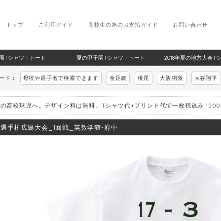
トップ
ご利用ガイド
高校生の為のお支払ガイド
お問い合わせ
甲子園Tシャツ・トート
夏の甲子園Tシャツ・トート
2018年夏の地方大会T
ワード：
母校や選手名で検索できます
金足農
根尾
大阪桐蔭
大谷翔平
の高校球児へ。デザイン料は無料、Tシャツ代+プリント代で一枚税込み 150
8_選手権広島大会_1回戦_英数学館-府中