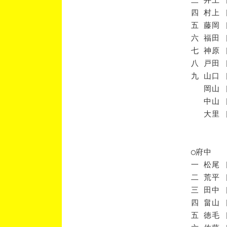
四 村上 
五 藤岡 
六 福田 
七 神原 
八 戸田 
九 山口 
岡山 [
中山 [
大里 [
◯府中
一 松尾 
二 荒平 
三 田中 
四 畠山 
五 徳毛 