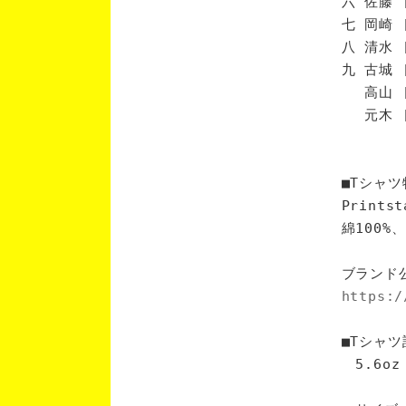
六 佐藤 
七 岡崎 
八 清水 
九 古城 
高山 [
元木 [
■Tシャツ
Print
綿100
ブランド
https:/
■Tシャツ
5.6oz