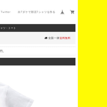
Twitter
白Tダケで部活Tシャツを作る
シャツ・トート
全国一律
送料無料
0円。