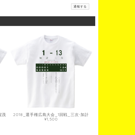
通報する
賀茂
2018_選手権広島大会_1回戦_三次-加計
¥1,500