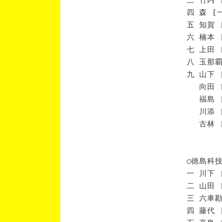
四 森 [
五 知賀 
六 楠本 
七 上田 
八 玉那覇
九 山下 
向田 [
福島 [
川添 [
古林 [
◯徳島科
一 川下 
二 山田 
三 六車勘
四 藤代 