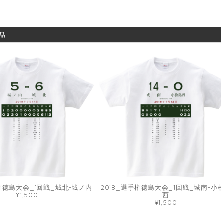
品
手権徳島大会_1回戦_城北-城ノ内
2018_選手権徳島大会_1回戦_城南-小
¥1,500
西
¥1,500