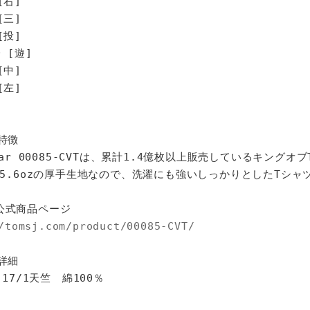
[右]
[三]
[投]
 [遊]
[中]
左]
特徴
star 00085-CVTは、累計1.4億枚以上販売しているキングオ
%、5.6ozの厚手生地なので、洗濯にも強いしっかりとしたTシャ
公式商品ページ
/tomsj.com/product/00085-CVT/
詳細
 17/1天竺 綿100％