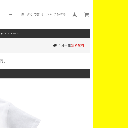
Twitter
白Tダケで部活Tシャツを作る
シャツ・トート
全国一律
送料無料
0円。