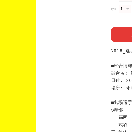
数量
2018_
■試合情
試合名: 
日付: 20
場所: 
■出場選
◯海部
一 福岡 
二 戎谷 
三 竹内 