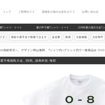
トップ
ご利用ガイド
高校生の為のお支払ガイド
お問い合わせ
甲子園Tシャツ・トート
夏の甲子園Tシャツ・トート
2018年夏の地方大会T
ワード：
母校や選手名で検索できます
金足農
根尾
大阪桐蔭
大谷翔平
の高校球児へ。デザイン料は無料、Tシャツ代+プリント代で一枚税込み 150
8_選手権徳島大会_1回戦_徳島科技-海部