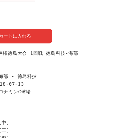
カートに入れる
選手権徳島大会_1回戦_徳島科技-海部
報
海部 - 徳島科技
18-07-13
オロナミンC球場
手
[中]
[三]
[遊]