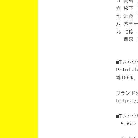
五 高島 
六 松下 
七 近藤 
八 六車一
九 七條 
西森 [
■Tシャツ
Print
綿100
ブランド
https:/
■Tシャツ
5.6oz