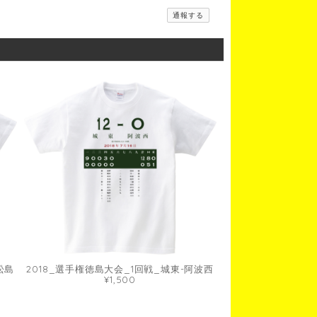
通報する
松島
2018_選手権徳島大会_1回戦_城東-阿波西
¥1,500