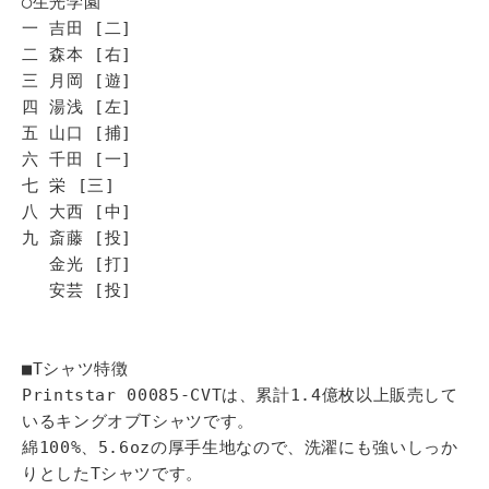
◯生光学園
一 吉田 [二]
二 森本 [右]
三 月岡 [遊]
四 湯浅 [左]
五 山口 [捕]
六 千田 [一]
七 栄 [三]
八 大西 [中]
九 斎藤 [投]
金光 [打]
安芸 [投]
■Tシャツ特徴
Printstar 00085-CVTは、累計1.4億枚以上販売して
いるキングオブTシャツです。
綿100%、5.6ozの厚手生地なので、洗濯にも強いしっか
りとしたTシャツです。