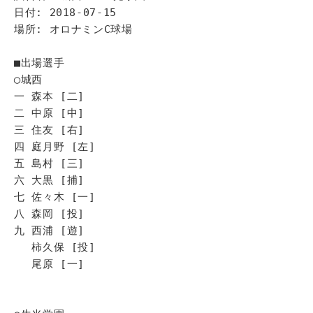
日付: 2018-07-15
場所: オロナミンC球場
■出場選手
◯城西
一 森本 [二]
二 中原 [中]
三 住友 [右]
四 庭月野 [左]
五 島村 [三]
六 大黒 [捕]
七 佐々木 [一]
八 森岡 [投]
九 西浦 [遊]
柿久保 [投]
尾原 [一]