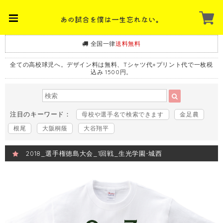
全国一律
送料無料
全ての高校球児へ。デザイン料は無料、Tシャツ代+プリント代で一枚税
込み 1500円。
注目のキーワード：
母校や選手名で検索できます
金足農
根尾
大阪桐蔭
大谷翔平
2018_選手権徳島大会_1回戦_生光学園-城西