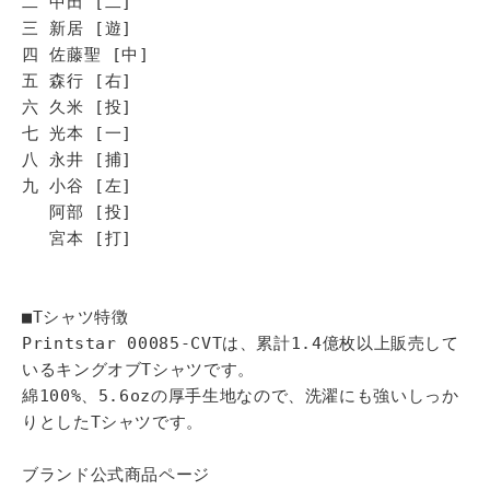
二 中田 [二]
三 新居 [遊]
四 佐藤聖 [中]
五 森行 [右]
六 久米 [投]
七 光本 [一]
八 永井 [捕]
九 小谷 [左]
阿部 [投]
宮本 [打]
■Tシャツ特徴
Printstar 00085-CVTは、累計1.4億枚以上販売して
いるキングオブTシャツです。
綿100%、5.6ozの厚手生地なので、洗濯にも強いしっか
りとしたTシャツです。
ブランド公式商品ページ