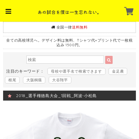
全国一律
送料無料
全ての高校球児へ。デザイン料は無料、Tシャツ代+プリント代で一枚税
込み 1500円。
注目のキーワード：
母校や選手名で検索できます
金足農
根尾
大阪桐蔭
大谷翔平
2018_選手権徳島大会_1回戦_阿波-小松島