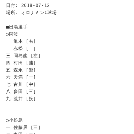
日付: 2018-07-12
場所: オロナミンC球場
■出場選手
◯阿波
一 亀本 [右]
二 赤松 [二]
三 岡島龍 [左]
四 村田 [捕]
五 森永 [遊]
六 天満 [一]
七 古川 [中]
八 多田 [三]
九 荒井 [投]
◯小松島
一 佐藤辰 [三]