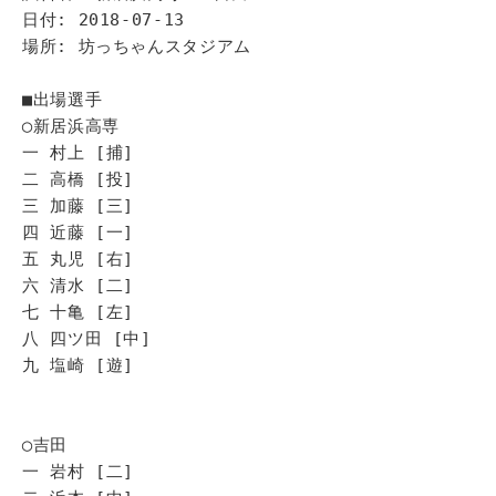
日付: 2018-07-13
場所: 坊っちゃんスタジアム
■出場選手
◯新居浜高専
一 村上 [捕]
二 高橋 [投]
三 加藤 [三]
四 近藤 [一]
五 丸児 [右]
六 清水 [二]
七 十亀 [左]
八 四ツ田 [中]
九 塩崎 [遊]
◯吉田
一 岩村 [二]