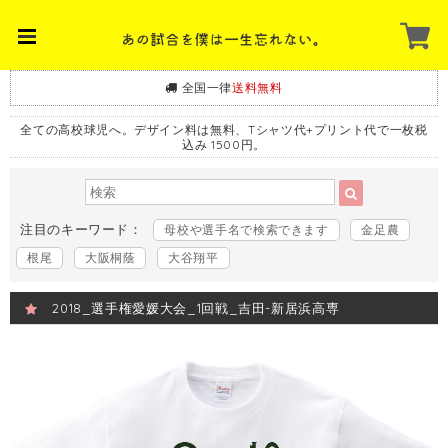
全国一律
送料無料
全ての高校球児へ。デザイン料は無料、Tシャツ代+プリント代で一枚税
込み 1500円。
注目のキーワード：
母校や選手名で検索できます
金足農
根尾
大阪桐蔭
大谷翔平
2018_選手権愛媛大会_1回戦_吉田-新居浜高専