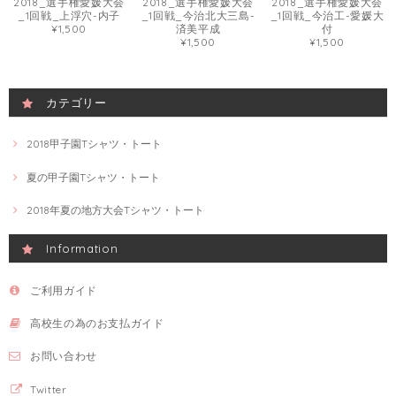
2018_選手権愛媛大会
2018_選手権愛媛大会
2018_選手権愛媛大会
_1回戦_上浮穴-内子
_1回戦_今治北大三島-
_1回戦_今治工-愛媛大
¥1,500
済美平成
付
¥1,500
¥1,500
カテゴリー
2018甲子園Tシャツ・トート
夏の甲子園Tシャツ・トート
2018年夏の地方大会Tシャツ・トート
Information
ご利用ガイド
高校生の為のお支払ガイド
お問い合わせ
Twitter