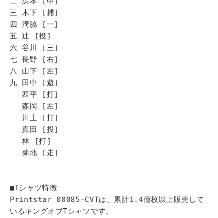
二 浜本 [中]
三 木下 [捕]
四 溝脇 [一]
五 辻 [投]
六 谷川 [三]
七 長野 [右]
八 山下 [左]
九 田中 [遊]
西平 [打]
森岡 [左]
川上 [打]
真田 [投]
林 [打]
菊地 [走]
■Tシャツ特徴
Printstar 00085-CVTは、累計1.4億枚以上販売して
いるキングオブTシャツです。