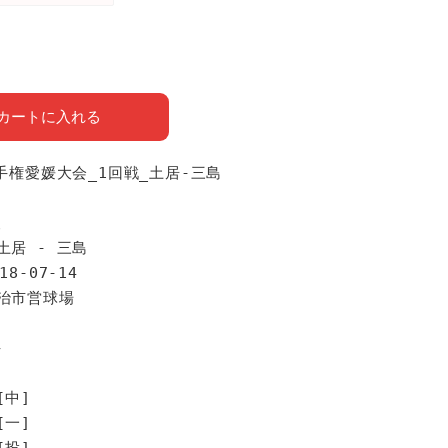
カートに入れる
選手権愛媛大会_1回戦_土居-三島
報
土居 - 三島
18-07-14
今治市営球場
手
[中]
[一]
[投]