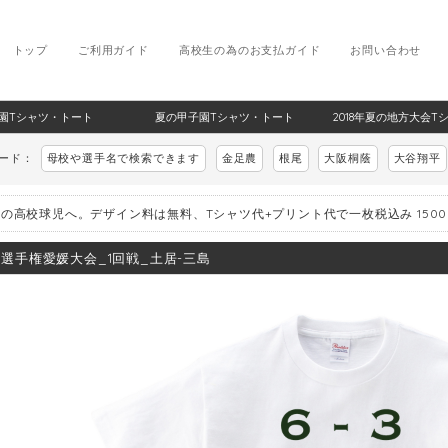
トップ
ご利用ガイド
高校生の為のお支払ガイド
お問い合わせ
甲子園Tシャツ・トート
夏の甲子園Tシャツ・トート
2018年夏の地方大会T
ワード：
母校や選手名で検索できます
金足農
根尾
大阪桐蔭
大谷翔平
の高校球児へ。デザイン料は無料、Tシャツ代+プリント代で一枚税込み 150
8_選手権愛媛大会_1回戦_土居-三島