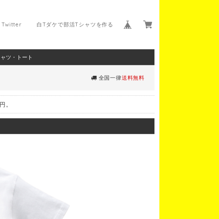
Twitter
白Tダケで部活Tシャツを作る
シャツ・トート
全国一律
送料無料
0円。