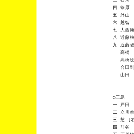
四 篠原 
五 外山 
六 越智 
七 大西康
八 近藤柚
九 近藤碧
高橋一 
高橋稔 
合田到 
山田 [
◯三島
一 戸田 
二 立川拳
三 芝 [
四 前谷 