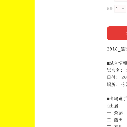
数量
2018_
■試合情
試合名: 
日付: 20
場所: 
■出場選
◯土居
一 斎藤 
二 藤田 
三 石川 