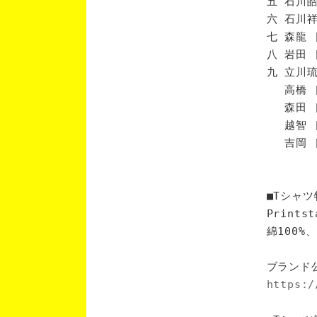
五 石川皓
六 石川祥
七 森龍 
八 岩田 
九 立川琉
高橋 [
森田 [
越智 [
吉岡 [
■Tシャツ
Print
綿100
ブランド
https:/