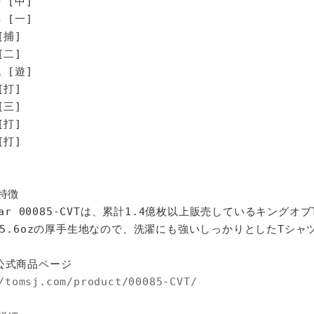
 [中]
 [一]
[捕]
[二]
 [遊]
打]
三]
打]
打]
特徴
star 00085-CVTは、累計1.4億枚以上販売しているキングオ
%、5.6ozの厚手生地なので、洗濯にも強いしっかりとしたTシャ
公式商品ページ
/tomsj.com/product/00085-CVT/