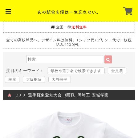
全国一律
送料無料
全ての高校球児へ。デザイン料は無料、Tシャツ代+プリント代で一枚税
込み 1500円。
注目のキーワード：
母校や選手名で検索できます
金足農
根尾
大阪桐蔭
大谷翔平
2018_選手権東愛知大会_1回戦_岡崎工-安城学園