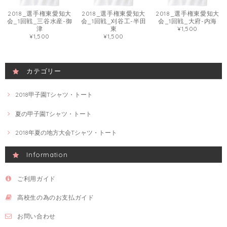
2018_選手権東愛知大
2018_選手権東愛知大
2018_選手権東愛知大
会_1回戦_三谷水産-御
会_1回戦_刈谷工-半田
会_1回戦_大府-内海
津
東
¥1,500
¥1,500
¥1,500
カテゴリー
2018甲子園Tシャツ・トート
夏の甲子園Tシャツ・トート
2018年夏の地方大会Tシャツ・トート
Information
ご利用ガイド
高校生の為のお支払ガイド
お問い合わせ