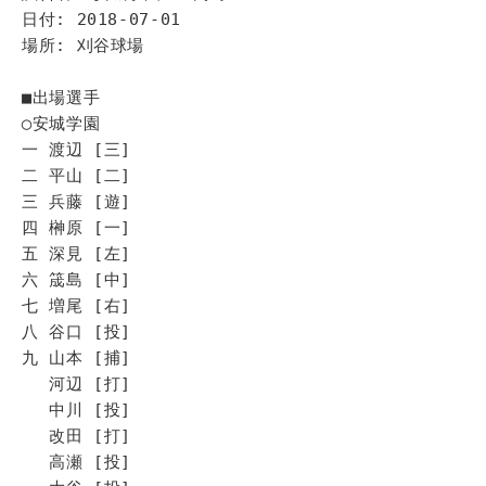
日付: 2018-07-01
場所: 刈谷球場
■出場選手
◯安城学園
一 渡辺 [三]
二 平山 [二]
三 兵藤 [遊]
四 榊原 [一]
五 深見 [左]
六 筬島 [中]
七 増尾 [右]
八 谷口 [投]
九 山本 [捕]
河辺 [打]
中川 [投]
改田 [打]
高瀬 [投]