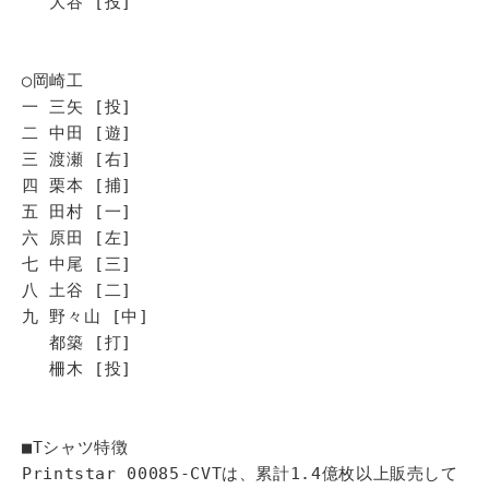
大谷 [投]
◯岡崎工
一 三矢 [投]
二 中田 [遊]
三 渡瀬 [右]
四 栗本 [捕]
五 田村 [一]
六 原田 [左]
七 中尾 [三]
八 土谷 [二]
九 野々山 [中]
都築 [打]
柵木 [投]
■Tシャツ特徴
Printstar 00085-CVTは、累計1.4億枚以上販売して