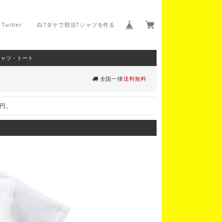
Twitter
白Tダケで部活Tシャツを作る
シャツ・トート
全国一律
送料無料
0円。