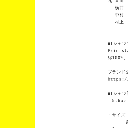
九 倉田 
横井 [
中村 [
村上 [
■Tシャツ
Print
綿100
ブランド
https:/
■Tシャツ
5.6oz
・サイズ
身丈 