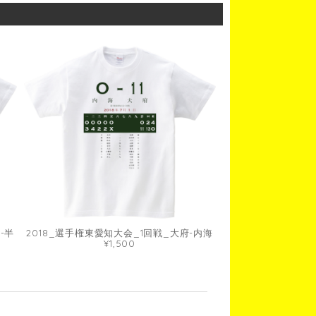
-半
2018_選手権東愛知大会_1回戦_大府-内海
¥1,500