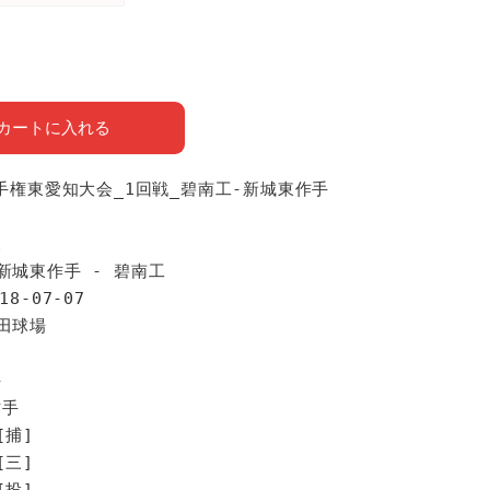
カートに入れる
選手権東愛知大会_1回戦_碧南工-新城東作手
報
新城東作手 - 碧南工
18-07-07
豊田球場
手
作手
[捕]
[三]
[投]