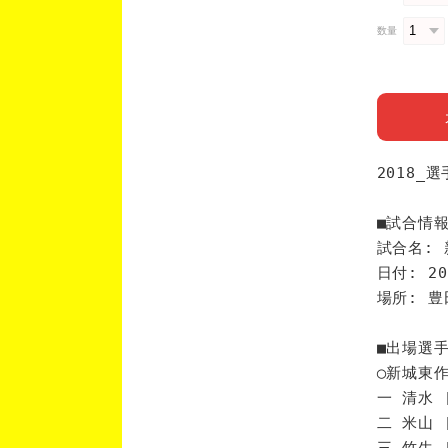
数量
2018_
■試合情
試合名: 
日付: 20
場所: 
■出場選
◯新城東
一 清水 
二 米山 
三 竹生 