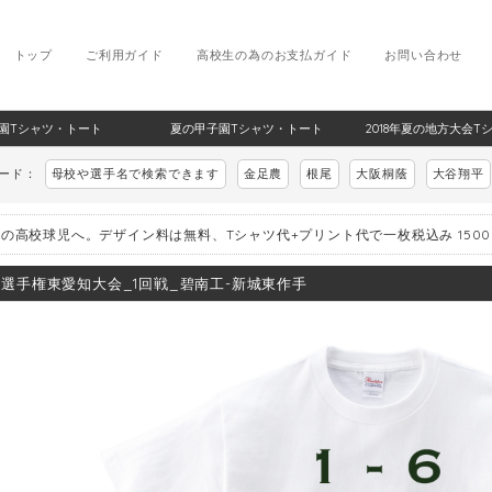
トップ
ご利用ガイド
高校生の為のお支払ガイド
お問い合わせ
甲子園Tシャツ・トート
夏の甲子園Tシャツ・トート
2018年夏の地方大会T
ワード：
母校や選手名で検索できます
金足農
根尾
大阪桐蔭
大谷翔平
の高校球児へ。デザイン料は無料、Tシャツ代+プリント代で一枚税込み 150
8_選手権東愛知大会_1回戦_碧南工-新城東作手