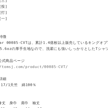
[三]
投]
打]
一]
特徴
star 00085-CVTは、累計1.4億枚以上販売しているキングオ
%、5.6ozの厚手生地なので、洗濯にも強いしっかりとしたTシャ
公式商品ページ
/tomsj.com/product/00085-CVT/
詳細
 17/1天竺 綿100％
身巾 肩巾 袖丈