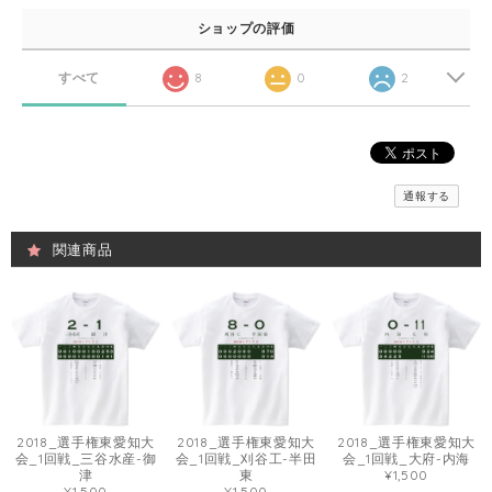
ショップの評価
すべて
8
0
2
通報する
関連商品
2018_選手権東愛知大
2018_選手権東愛知大
2018_選手権東愛知大
会_1回戦_三谷水産-御
会_1回戦_刈谷工-半田
会_1回戦_大府-内海
津
東
¥1,500
¥1,500
¥1,500