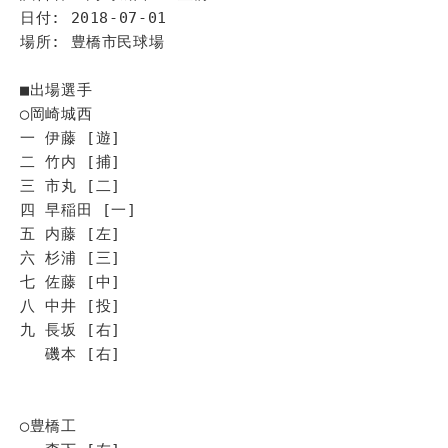
日付: 2018-07-01
場所: 豊橋市民球場
■出場選手
◯岡崎城西
一 伊藤 [遊]
二 竹内 [捕]
三 市丸 [二]
四 早稲田 [一]
五 内藤 [左]
六 杉浦 [三]
七 佐藤 [中]
八 中井 [投]
九 長坂 [右]
磯本 [右]
◯豊橋工