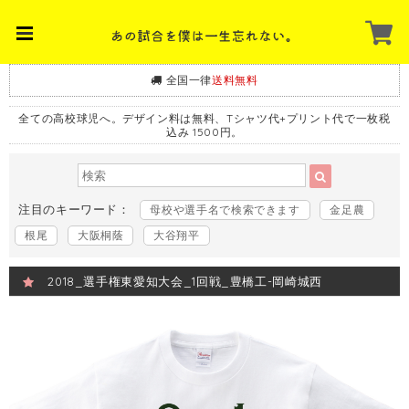
全国一律
送料無料
全ての高校球児へ。デザイン料は無料、Tシャツ代+プリント代で一枚税
込み 1500円。
注目のキーワード：
母校や選手名で検索できます
金足農
根尾
大阪桐蔭
大谷翔平
2018_選手権東愛知大会_1回戦_豊橋工-岡崎城西