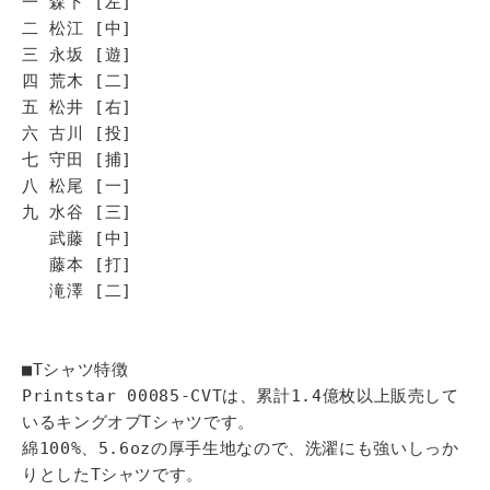
一 森下 [左]
二 松江 [中]
三 永坂 [遊]
四 荒木 [二]
五 松井 [右]
六 古川 [投]
七 守田 [捕]
八 松尾 [一]
九 水谷 [三]
武藤 [中]
藤本 [打]
滝澤 [二]
■Tシャツ特徴
Printstar 00085-CVTは、累計1.4億枚以上販売して
いるキングオブTシャツです。
綿100%、5.6ozの厚手生地なので、洗濯にも強いしっか
りとしたTシャツです。