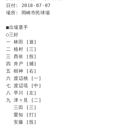
日付: 2018-07-07
場所: 岡崎市民球場
■出場選手
◯三好
一 林田 [遊]
二 植村 [三]
三 西依 [投]
四 井戸 [捕]
五 樹神 [右]
六 渡辺桃 [一]
七 渡辺琉 [中]
八 早川 [左]
九 津々見 [二]
三田 [三]
愛知 [打]
安藤 [投]