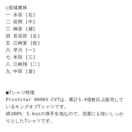
◯安城農林
一 永谷 [右]
二 岩間 [中]
三 榊原 [捕]
四 長谷田 [左]
五 江崎斐 [投]
六 早川 [一]
七 本田 [三]
八 江崎翔 [二]
九 中田 [遊]
■Tシャツ特徴
Printstar 00085-CVTは、累計1.4億枚以上販売して
いるキングオブTシャツです。
綿100%、5.6ozの厚手生地なので、洗濯にも強いしっか
りとしたTシャツです。