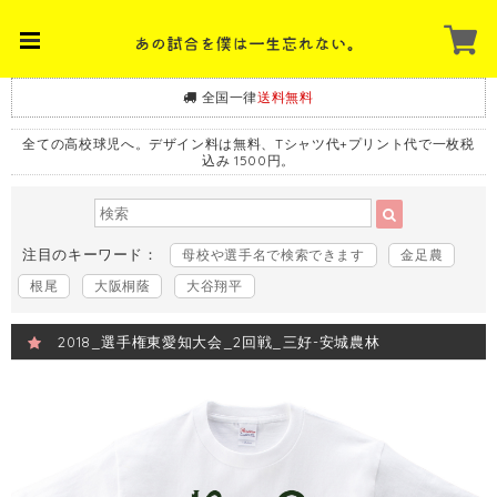
全国一律
送料無料
全ての高校球児へ。デザイン料は無料、Tシャツ代+プリント代で一枚税
込み 1500円。
注目のキーワード：
母校や選手名で検索できます
金足農
根尾
大阪桐蔭
大谷翔平
2018_選手権東愛知大会_2回戦_三好-安城農林