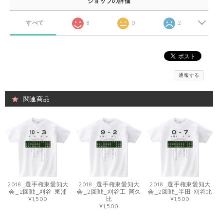
ショップの評価
すべて
8
0
2
通報する
関連商品
2018_選手権東愛知大
2018_選手権東愛知大
2018_選手権東愛知大
会_2回戦_刈谷-東浦
会_2回戦_刈谷工-阿久
会_2回戦_半田-刈谷北
¥1,500
比
¥1,500
¥1,500