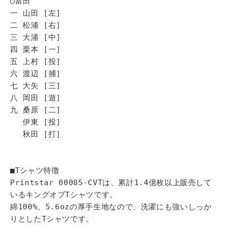
◯富田
一 山田 [左]
二 松浦 [右]
三 大浦 [中]
四 栗本 [一]
五 上村 [投]
六 渡辺 [捕]
七 大矢 [三]
八 岡田 [遊]
九 桑原 [二]
伊東 [投]
秋田 [打]
■Tシャツ特徴
Printstar 00085-CVTは、累計1.4億枚以上販売して
いるキングオブTシャツです。
綿100%、5.6ozの厚手生地なので、洗濯にも強いしっか
りとしたTシャツです。