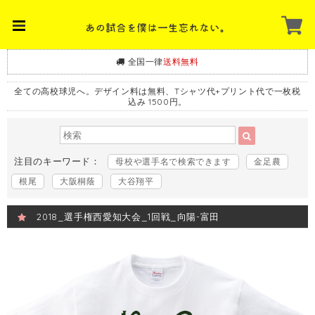
全国一律
送料無料
全ての高校球児へ。デザイン料は無料、Tシャツ代+プリント代で一枚税
込み 1500円。
注目のキーワード：
母校や選手名で検索できます
金足農
根尾
大阪桐蔭
大谷翔平
2018_選手権西愛知大会_1回戦_向陽-富田