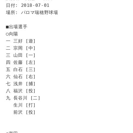
日付: 2018-07-01
場所: パロマ瑞穂野球場
■出場選手
◯向陽
一 三好 [遊]
二 宗岡 [中]
三 山田 [一]
四 佐藤 [左]
五 白石 [三]
六 仙石 [右]
七 浅井 [捕]
八 福沢 [投]
九 長谷川 [二]
生川 [打]
前沢 [投]