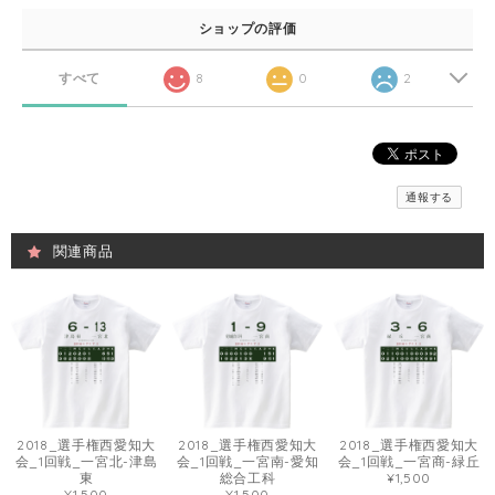
ショップの評価
すべて
8
0
2
通報する
関連商品
2018_選手権西愛知大
2018_選手権西愛知大
2018_選手権西愛知大
会_1回戦_一宮北-津島
会_1回戦_一宮南-愛知
会_1回戦_一宮商-緑丘
東
総合工科
¥1,500
¥1,500
¥1,500