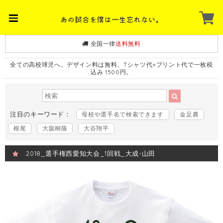
全国一律
送料無料
全ての高校球児へ。デザイン料は無料、Tシャツ代+プリント代で一枚税
込み 1500円。
注目のキーワード：
母校や選手名で検索できます
金足農
根尾
大阪桐蔭
大谷翔平
2018_選手権西愛知大会_1回戦_大成-山田