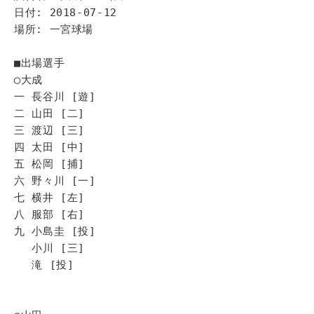
日付: 2018-07-12
場所: 一宮球場
■出場選手
◯大成
一 長谷川 [遊]
二 山田 [二]
三 渡辺 [三]
四 太田 [中]
五 松岡 [捕]
六 野々川 [一]
七 横井 [左]
八 服部 [右]
九 小島圭 [投]
小川 [三]
滝 [投]