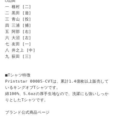
◯山田
一 種村 [二]
二 黒田 [遊]
三 青山 [投]
四 三浦 [捕]
五 阿部 [右]
六 大沼 [左]
七 友田 [一]
八 井之上 [中]
九 荻田 [三]
■Tシャツ特徴
Printstar 00085-CVTは、累計1.4億枚以上販売して
いるキングオブTシャツです。
綿100%、5.6ozの厚手生地なので、洗濯にも強いしっか
りとしたTシャツです。
ブランド公式商品ページ