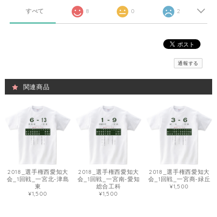
すべて
8
0
2
通報する
関連商品
2018_選手権西愛知大
2018_選手権西愛知大
2018_選手権西愛知大
会_1回戦_一宮北-津島
会_1回戦_一宮南-愛知
会_1回戦_一宮商-緑丘
東
総合工科
¥1,500
¥1,500
¥1,500