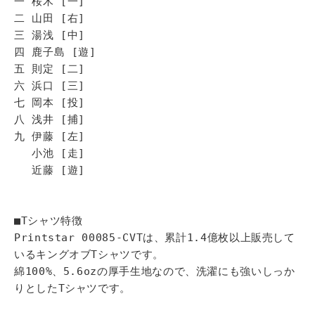
一 桜木 [一]
二 山田 [右]
三 湯浅 [中]
四 鹿子島 [遊]
五 則定 [二]
六 浜口 [三]
七 岡本 [投]
八 浅井 [捕]
九 伊藤 [左]
小池 [走]
近藤 [遊]
■Tシャツ特徴
Printstar 00085-CVTは、累計1.4億枚以上販売して
いるキングオブTシャツです。
綿100%、5.6ozの厚手生地なので、洗濯にも強いしっか
りとしたTシャツです。