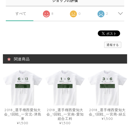
ショップの評価
すべて
8
0
2
通報する
関連商品
2018_選手権西愛知大
2018_選手権西愛知大
2018_選手権西愛知大
会_1回戦_一宮北-津島
会_1回戦_一宮南-愛知
会_1回戦_一宮商-緑丘
東
総合工科
¥1,500
¥1,500
¥1,500