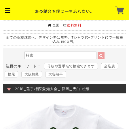
全国一律
送料無料
全ての高校球児へ。デザイン料は無料、Tシャツ代+プリント代で一枚税
込み 1500円。
注目のキーワード：
母校や選手名で検索できます
金足農
根尾
大阪桐蔭
大谷翔平
2018_選手権西愛知大会_1回戦_天白-松蔭