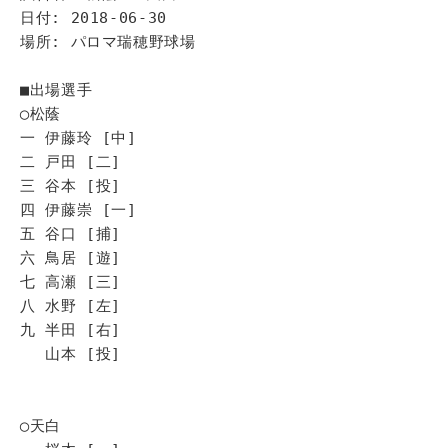
日付: 2018-06-30
場所: パロマ瑞穂野球場
■出場選手
◯松蔭
一 伊藤玲 [中]
二 戸田 [二]
三 谷本 [投]
四 伊藤崇 [一]
五 谷口 [捕]
六 鳥居 [遊]
七 高瀬 [三]
八 水野 [左]
九 半田 [右]
山本 [投]
◯天白