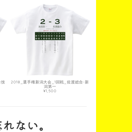
合技
2018_選手権新潟大会_1回戦_佐渡総合-新
潟第一
¥1,500