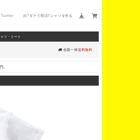
Twitter
白Tダケで部活Tシャツを作る
シャツ・トート
全国一律
送料無料
0円。