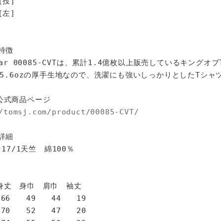
[投]
[左]
特徴
star 00085-CVTは、累計1.4億枚以上販売しているキングオ
%、5.6ozの厚手生地なので、洗濯にも強いしっかりとしたTシャ
公式商品ページ
/tomsj.com/product/00085-CVT/
詳細
 17/1天竺 綿100％
身巾 肩巾 袖丈
6 49 44 19
0 52 47 20