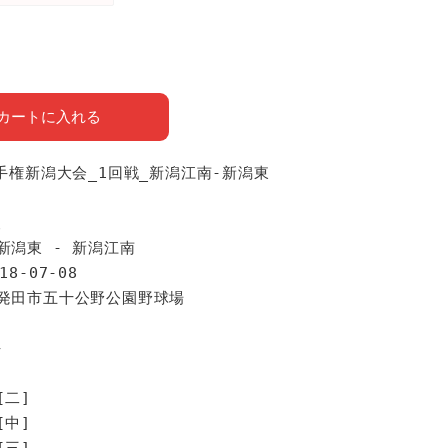
カートに入れる
選手権新潟大会_1回戦_新潟江南-新潟東
報
新潟東 - 新潟江南
18-07-08
新発田市五十公野公園野球場
手
[二]
[中]
[三]