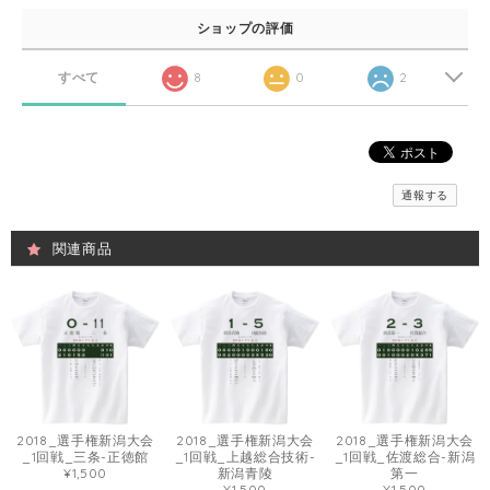
ショップの評価
すべて
8
0
2
通報する
関連商品
2018_選手権新潟大会
2018_選手権新潟大会
2018_選手権新潟大会
_1回戦_三条-正徳館
_1回戦_上越総合技術-
_1回戦_佐渡総合-新潟
¥1,500
新潟青陵
第一
¥1,500
¥1,500