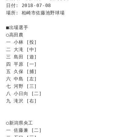
日付: 2018-07-08
場所: 柏崎市佐藤池野球場
■出場選手
◯高田農
一 小林 [投]
二 大滝 [中]
三 島田 [遊]
四 平原 [一]
五 久保 [捕]
六 中島 [左]
七 河野 [三]
八 小日向 [二]
九 滝沢 [右]
◯新潟県央工
一 佐藤兼 [二]