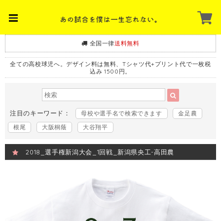
全国一律
送料無料
全ての高校球児へ。デザイン料は無料、Tシャツ代+プリント代で一枚税
込み 1500円。
注目のキーワード：
母校や選手名で検索できます
金足農
根尾
大阪桐蔭
大谷翔平
2018_選手権新潟大会_1回戦_新潟県央工-高田農