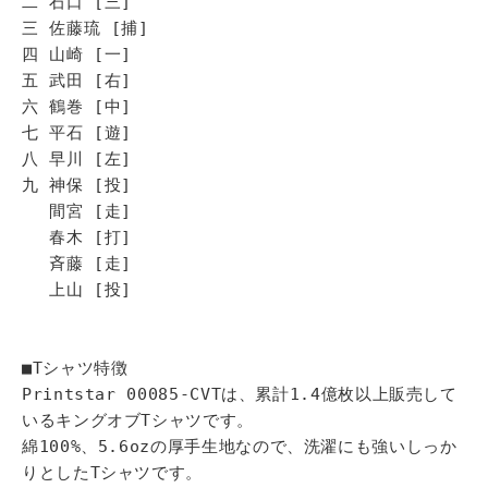
二 石口 [三]
三 佐藤琉 [捕]
四 山崎 [一]
五 武田 [右]
六 鶴巻 [中]
七 平石 [遊]
八 早川 [左]
九 神保 [投]
間宮 [走]
春木 [打]
斉藤 [走]
上山 [投]
■Tシャツ特徴
Printstar 00085-CVTは、累計1.4億枚以上販売して
いるキングオブTシャツです。
綿100%、5.6ozの厚手生地なので、洗濯にも強いしっか
りとしたTシャツです。