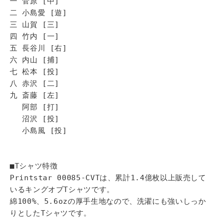
一 菅原 [中]
二 小島愛 [遊]
三 山賀 [三]
四 竹内 [一]
五 長谷川 [右]
六 内山 [捕]
七 松本 [投]
八 赤沢 [二]
九 斎藤 [左]
阿部 [打]
沼沢 [投]
小島風 [投]
■Tシャツ特徴
Printstar 00085-CVTは、累計1.4億枚以上販売して
いるキングオブTシャツです。
綿100%、5.6ozの厚手生地なので、洗濯にも強いしっか
りとしたTシャツです。