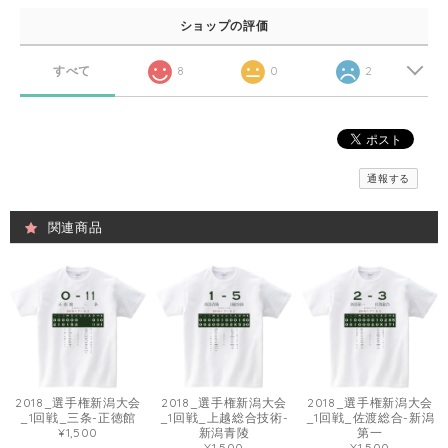
ショップの評価
すべて
8
0
2
通報する
関連商品
2018_選手権新潟大会
2018_選手権新潟大会
2018_選手権新潟大会
_1回戦_三条-正徳館
_1回戦_上越総合技術-
_1回戦_佐渡総合-新潟
¥1,500
新潟青陵
第一
¥1,500
¥1,500