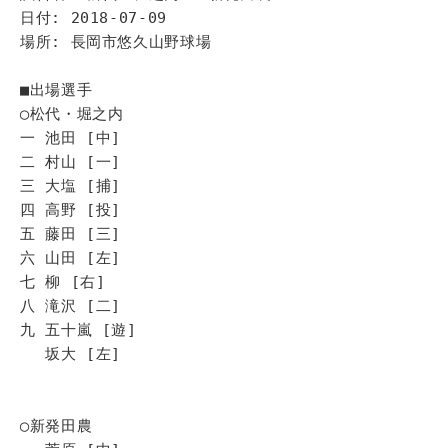
日付: 2018-07-09
場所: 長岡市悠久山野球場
■出場選手
◯松代・堀之内
一 池田 [中]
二 村山 [一]
三 大塩 [捕]
四 高野 [投]
五 藤田 [三]
六 山田 [左]
七 柳 [右]
八 滝沢 [二]
九 五十嵐 [遊]
坂大 [左]
◯新発田農