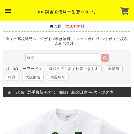
全国一律
送料無料
全ての高校球児へ。デザイン料は無料、Tシャツ代+プリント代で一枚税
込み 1500円。
注目のキーワード：
母校や選手名で検索できます
金足農
根尾
大阪桐蔭
大谷翔平
2018_選手権新潟大会_1回戦_新発田農-松代・堀之内