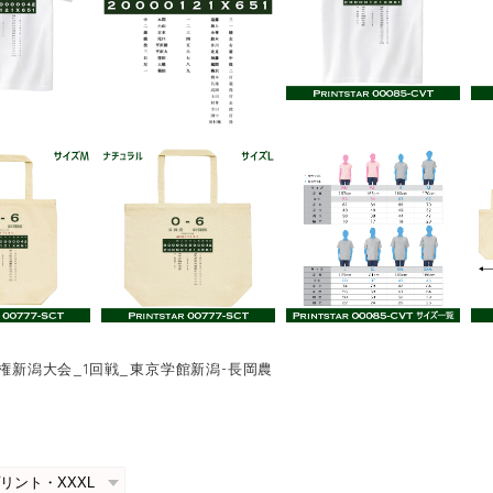
手権新潟大会_1回戦_東京学館新潟-長岡農
0