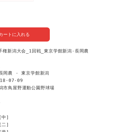
カートに入れる
選手権新潟大会_1回戦_東京学館新潟-長岡農
報
長岡農 - 東京学館新潟
18-07-09
新潟市鳥屋野運動公園野球場
手
[中]
[二]
[遊]