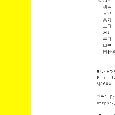
九 梅沢 
橋本 [
其池 [
高岡 [
上田 [
村井 [
寺田 [
田中 [
田村颯 
■Tシャツ
Print
綿100
ブランド
https:/