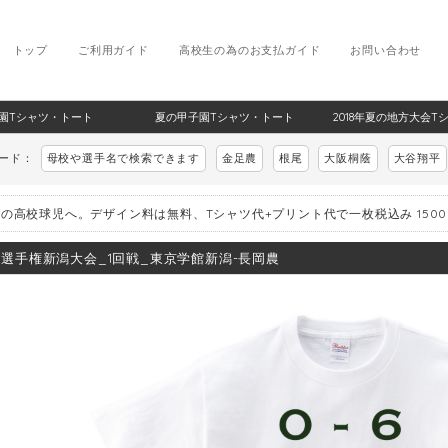
トップ
ご利用ガイド
高校生の為のお支払ガイド
お問い合わせ
甲子園Tシャツ・トート
夏の甲子園Tシャツ・トート
2018年夏の地方大会T
ワード：
母校や選手名で検索できます
金足農
根尾
大阪桐蔭
大谷翔平
の高校球児へ。デザイン料は無料、Tシャツ代+プリント代で一枚税込み 150
8_選手権新潟大会_1回戦_東京学館新潟-長岡農