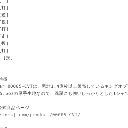
[二]
打]
遊]
投]
打]
走]
投]
打]
[投]
特徴
star 00085-CVTは、累計1.4億枚以上販売しているキングオ
%、5.6ozの厚手生地なので、洗濯にも強いしっかりとしたTシャ
公式商品ページ
/tomsj.com/product/00085-CVT/