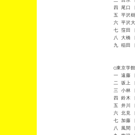
四 尾口 
五 平沢樹
六 平沢大
七 窪田 
八 大橋 
九 稲田 
◯東京学
一 遠藤 
二 坂上 
三 小林 
四 鈴木 
五 井川 
六 北見 
七 加藤 
八 風間 