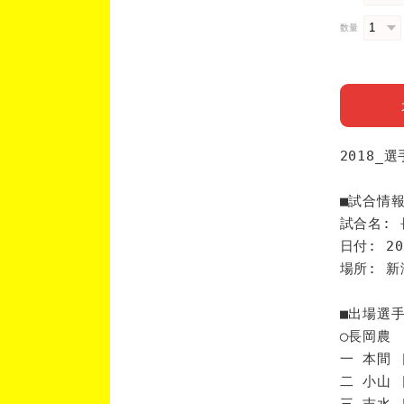
数量
2018_
■試合情
試合名: 
日付: 20
場所: 
■出場選
◯長岡農
一 本間 
二 小山 
三 吉水 