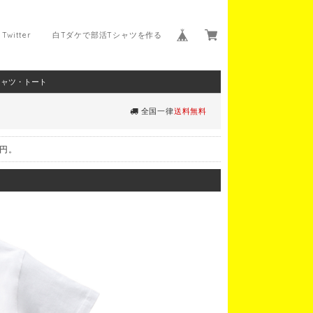
Twitter
白Tダケで部活Tシャツを作る
シャツ・トート
全国一律
送料無料
0円。