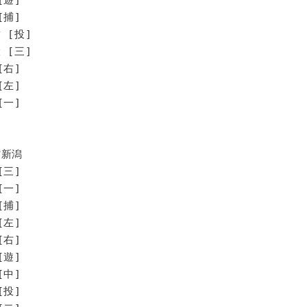
[捕]
 [投]
 [三]
[右]
[左]
[一]
館新潟
[三]
[一]
[捕]
[左]
[右]
[遊]
[中]
[投]