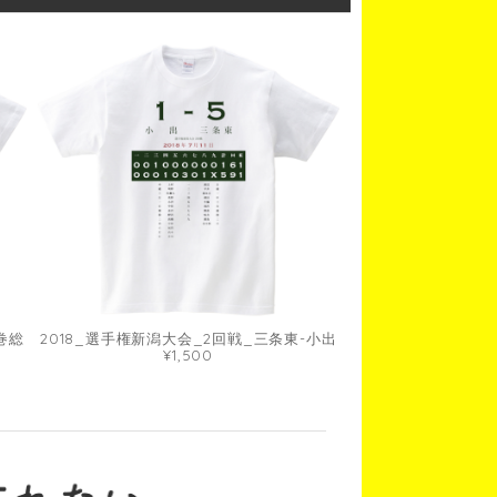
巻総
2018_選手権新潟大会_2回戦_三条東-小出
¥1,500