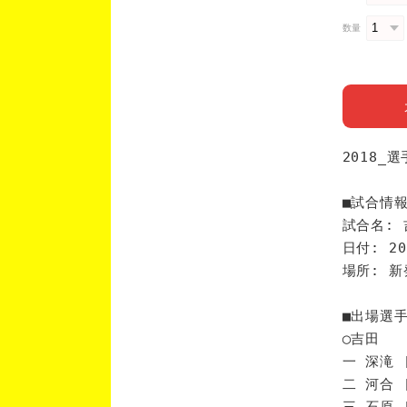
数量
2018_
■試合情
試合名: 
日付: 20
場所: 
■出場選
◯吉田
一 深滝 
二 河合 
三 石原 