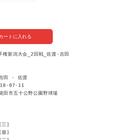
カートに入れる
選手権新潟大会_2回戦_佐渡-吉田
報
吉田 - 佐渡
18-07-11
新発田市五十公野公園野球場
手
[三]
[遊]
[二]