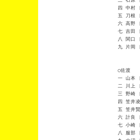
四 中村 
五 刀根 
六 高野 
七 吉田 
八 関口 
九 片岡 
◯佐渡
一 山本 
二 川上 
三 野崎 
四 笠井凌
五 笠井賢
六 計良 
七 小崎 
八 服部 