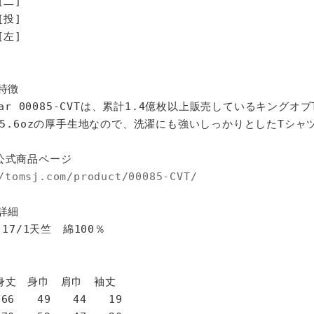
[二]
投]
左]
特徴
star 00085-CVTは、累計1.4億枚以上販売しているキングオ
%、5.6ozの厚手生地なので、洗濯にも強いしっかりとしたTシャ
公式商品ページ
/tomsj.com/product/00085-CVT/
詳細
 17/1天竺 綿100％
身巾 肩巾 袖丈
6 49 44 19