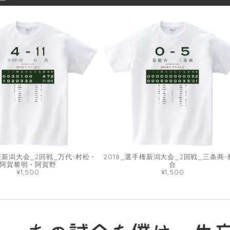
手権新潟大会_2回戦_万代-村松・
2018_選手権新潟大会_2回戦_三条商-
阿賀黎明・阿賀野
合
¥1,500
¥1,500