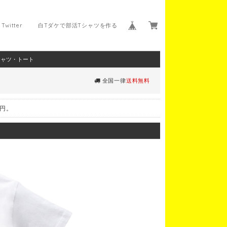
Twitter
白Tダケで部活Tシャツを作る
シャツ・トート
全国一律
送料無料
0円。