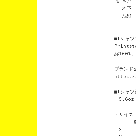
九 水沼 
木下 [
池野 [
■Tシャツ
Print
綿100
ブランド
https:/
■Tシャツ
5.6oz
・サイズ
身丈 
S 6