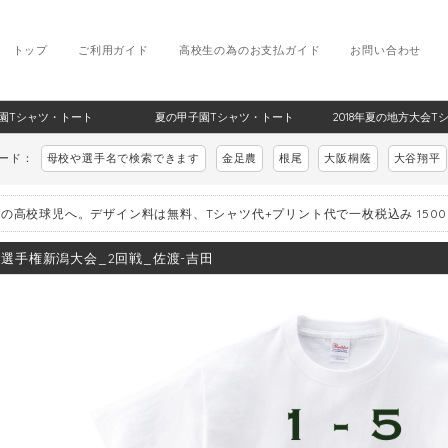
トップ
ご利用ガイド
高校生の為のお支払ガイド
お問い合わせ
甲子園Tシャツ・トート
夏の甲子園Tシャツ・トート
2018年夏の地方大会T
ワード：
母校や選手名で検索できます
金足農
根尾
大阪桐蔭
大谷翔平
の高校球児へ。デザイン料は無料、Tシャツ代+プリント代で一枚税込み 150
8_選手権新潟大会_2回戦_佐渡-吉田