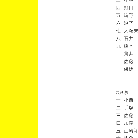
四 野口 
五 潟野 
六 道下 
七 大粒来
八 石井 
九 榎本 
薄井 [
佐藤 [
保坂 [
◯東京
一 小西 
二 手塚 
三 佐藤 
四 加藤 
五 山崎祥