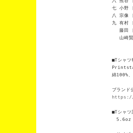
六 熊谷 
七 小野 
八 宗像 
九 有村 
藤田 [
山崎賢 
■Tシャツ
Print
綿100
ブランド
https:/
■Tシャツ
5.6oz