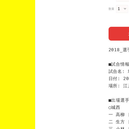
数量
2018_
■試合情
試合名: 
日付: 20
場所: 
■出場選
◯城西
一 高柳 
二 生方 
三 小林 