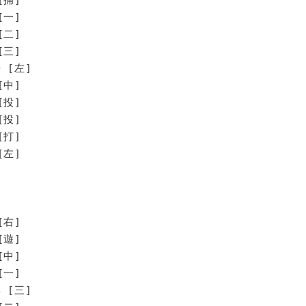
[一]
[二]
[三]
 [左]
[中]
[投]
投]
打]
左]
[右]
[遊]
[中]
[一]
 [三]