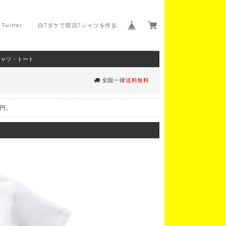
Twitter
白Tダケで部活Tシャツを作る
シャツ・トート
全国一律
送料無料
0円。