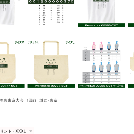
手権東東京大会_1回戦_城西-東京
0