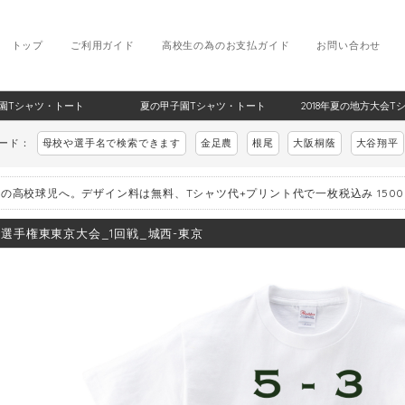
トップ
ご利用ガイド
高校生の為のお支払ガイド
お問い合わせ
甲子園Tシャツ・トート
夏の甲子園Tシャツ・トート
2018年夏の地方大会T
ワード：
母校や選手名で検索できます
金足農
根尾
大阪桐蔭
大谷翔平
の高校球児へ。デザイン料は無料、Tシャツ代+プリント代で一枚税込み 150
8_選手権東東京大会_1回戦_城西-東京