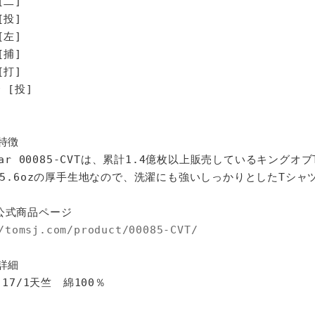
[二]
[投]
[左]
[捕]
打]
[投]
特徴
star 00085-CVTは、累計1.4億枚以上販売しているキングオ
%、5.6ozの厚手生地なので、洗濯にも強いしっかりとしたTシャ
公式商品ページ
/tomsj.com/product/00085-CVT/
詳細
 17/1天竺 綿100％