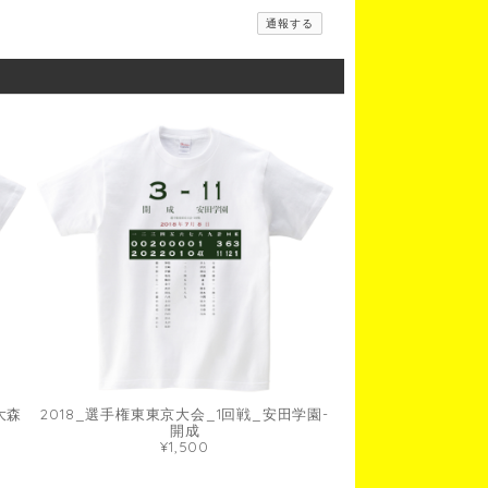
通報する
大森
2018_選手権東東京大会_1回戦_安田学園-
開成
¥1,500