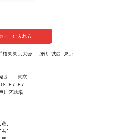
カートに入れる
選手権東東京大会_1回戦_城西-東京
報
城西 - 東京
18-07-07
江戸川区球場
手
[遊]
[右]
[捕]