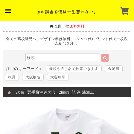
全国一律
送料無料
全ての高校球児へ。デザイン料は無料、Tシャツ代+プリント代で一枚税
込み 1500円。
注目のキーワード：
母校や選手名で検索できます
金足農
根尾
大阪桐蔭
大谷翔平
2018_選手権沖縄大会_2回戦_読谷-浦添工