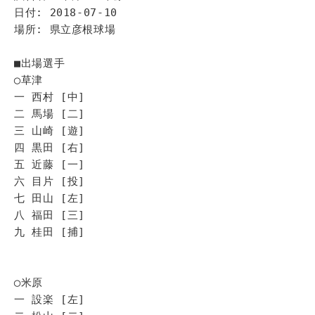
日付: 2018-07-10
場所: 県立彦根球場
■出場選手
◯草津
一 西村 [中]
二 馬場 [二]
三 山崎 [遊]
四 黒田 [右]
五 近藤 [一]
六 目片 [投]
七 田山 [左]
八 福田 [三]
九 桂田 [捕]
◯米原
一 設楽 [左]