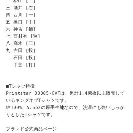
二 松山 [二]
三 酒井 [右]
四 西川 [一]
五 橋口 [中]
六 神吉 [捕]
七 西村有 [遊]
八 高木 [三]
九 吉田 [投]
石田 [投]
甲斐 [打]
■Tシャツ特徴
Printstar 00085-CVTは、累計1.4億枚以上販売して
いるキングオブTシャツです。
綿100%、5.6ozの厚手生地なので、洗濯にも強いしっか
りとしたTシャツです。
ブランド公式商品ページ