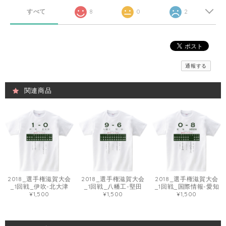
すべて
8
0
2
通報する
関連商品
2018_選手権滋賀大会
2018_選手権滋賀大会
2018_選手権滋賀大会
_1回戦_伊吹-北大津
_1回戦_八幡工-堅田
_1回戦_国際情報-愛知
¥1,500
¥1,500
¥1,500