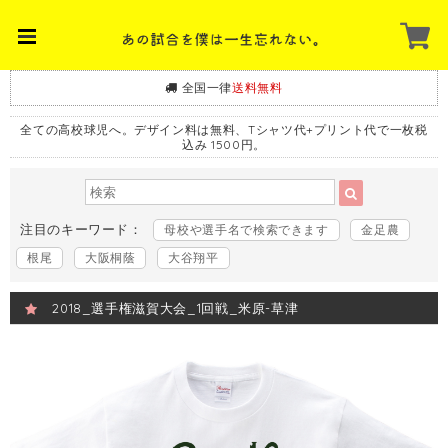
全国一律
送料無料
全ての高校球児へ。デザイン料は無料、Tシャツ代+プリント代で一枚税
込み 1500円。
注目のキーワード：
母校や選手名で検索できます
金足農
根尾
大阪桐蔭
大谷翔平
2018_選手権滋賀大会_1回戦_米原-草津