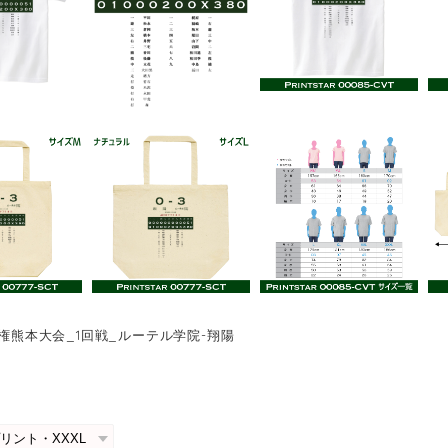
手権熊本大会_1回戦_ルーテル学院-翔陽
0