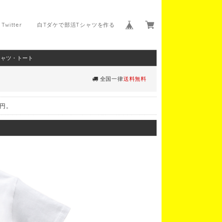
Twitter
白Tダケで部活Tシャツを作る
シャツ・トート
全国一律
送料無料
0円。