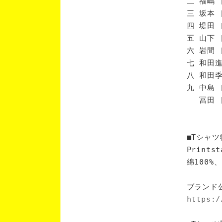
二 福嶋 
三 坂本 
四 堤田 
五 山下 
六 岩間 
七 和田進
八 和田季
九 中島 
冨田 [
■Tシャツ
Print
綿100
ブランド
https:/