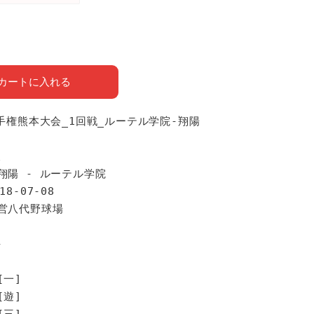
カートに入れる
選手権熊本大会_1回戦_ルーテル学院-翔陽
報
翔陽 - ルーテル学院
18-07-08
県営八代野球場
手
[一]
[遊]
[三]