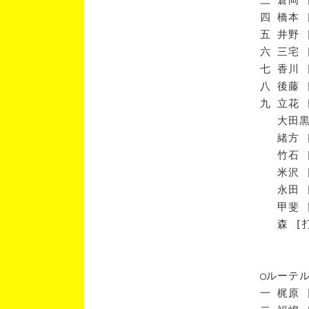
四 橋本 
五 井野 
六 三宅 
七 香川 
八 後藤 
九 立花 
大田黒 
緒方 [
竹石 [
米沢 [
永田 [
甲斐 [
森 [打
◯ルーテ
一 梶原 