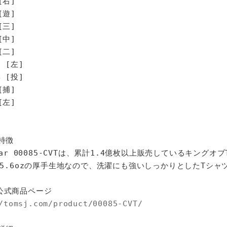
[右]
[遊]
[三]
[中]
[二]
 [左]
 [投]
[捕]
左]
特徴
star 00085-CVTは、累計1.4億枚以上販売しているキングオ
%、5.6ozの厚手生地なので、洗濯にも強いしっかりとしたTシャ
公式商品ページ
/tomsj.com/product/00085-CVT/