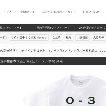
トップ
ご利用ガイド
高校生の為のお支払ガイド
お問い合わせ
甲子園Tシャツ・トート
夏の甲子園Tシャツ・トート
2018年夏の地方大会T
ワード：
母校や選手名で検索できます
金足農
根尾
大阪桐蔭
大谷翔平
の高校球児へ。デザイン料は無料、Tシャツ代+プリント代で一枚税込み 150
8_選手権熊本大会_1回戦_ルーテル学院-翔陽