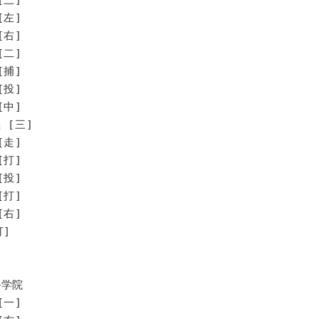
[左]
[右]
[二]
[捕]
[投]
[中]
[三]
走]
打]
投]
打]
右]
]
ル学院
[一]