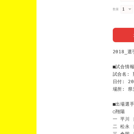
数量
2018_
■試合情
試合名: 
日付: 20
場所: 
■出場選
◯翔陽
一 平川 
二 松永 
三 倉岡 