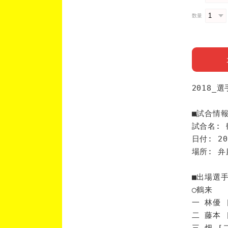
数量
2018_
■試合情
試合名: 
日付: 20
場所: 
■出場選
◯鶴来
一 林優 
二 藤本 
三 畑 [