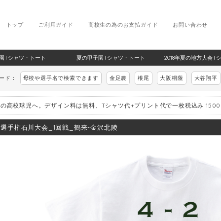
トップ
ご利用ガイド
高校生の為のお支払ガイド
お問い合わせ
甲子園Tシャツ・トート
夏の甲子園Tシャツ・トート
2018年夏の地方大会T
ワード：
母校や選手名で検索できます
金足農
根尾
大阪桐蔭
大谷翔平
の高校球児へ。デザイン料は無料、Tシャツ代+プリント代で一枚税込み 150
8_選手権石川大会_1回戦_鶴来-金沢北陵