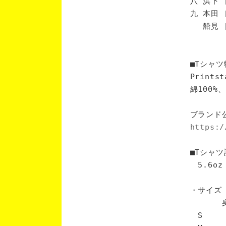
八 浜下 
九 本田 
船見 [
■Tシャツ
Print
綿100
ブランド
https:/
■Tシャツ
5.6oz
・サイズ
身丈 
S 6