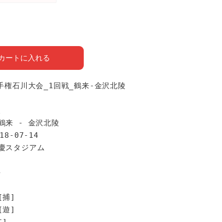
カートに入れる
選手権石川大会_1回戦_鶴来-金沢北陵
報
鶴来 - 金沢北陵
18-07-14
弁慶スタジアム
手
[捕]
[遊]
二]