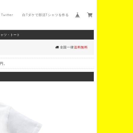
Twitter
白Tダケで部活Tシャツを作る
シャツ・トート
全国一律
送料無料
0円。