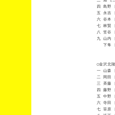
四 島野 
五 永吉 
六 谷本 
七 林賢 
八 笠谷 
九 山内 
下隼 [
◯金沢北
一 山森 
二 岡田 
三 斉藤 
四 藤野 
五 中野 
六 寺田 
七 笹原 