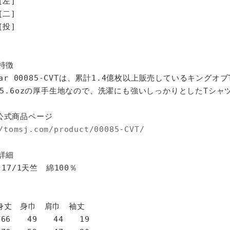
[左]
[二]
投]
特徴
star 00085-CVTは、累計1.4億枚以上販売しているキングオ
%、5.6ozの厚手生地なので、洗濯にも強いしっかりとしたTシャ
公式商品ページ
/tomsj.com/product/00085-CVT/
詳細
 17/1天竺 綿100％
身巾 肩巾 袖丈
6 49 44 19