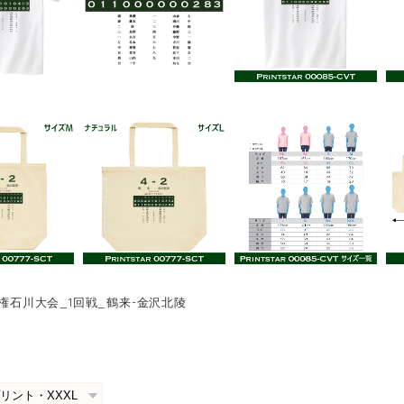
手権石川大会_1回戦_鶴来-金沢北陵
0