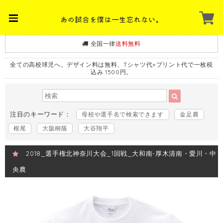
全国一律
送料無料
全ての高校球児へ。デザイン料は無料、Tシャツ代+プリント代で一枚税
込み 1500円。
注目のキーワード：
母校や選手名で検索できます
金足農
根尾
大阪桐蔭
大谷翔平
2018_選手権北神奈川大会_1回戦_大和南-厚木清南・愛川・中
央農