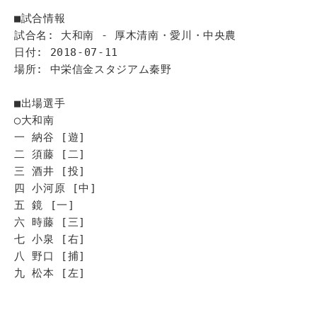
■試合情報
試合名: 大和南 - 厚木清南・愛川・中央農
日付: 2018-07-11
場所: 中栄信金スタジアム秦野
■出場選手
◯大和南
一 納谷 [遊]
二 須藤 [二]
三 酒井 [投]
四 小河原 [中]
五 鏡 [一]
六 時藤 [三]
七 小泉 [右]
八 野口 [捕]
九 松本 [左]