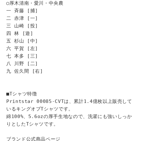
◯厚木清南・愛川・中央農
一 斉藤 [捕]
二 赤津 [一]
三 山崎 [投]
四 林 [遊]
五 杉山 [中]
六 平賀 [左]
七 本多 [三]
八 川野 [二]
九 佐久間 [右]
■Tシャツ特徴
Printstar 00085-CVTは、累計1.4億枚以上販売して
いるキングオブTシャツです。
綿100%、5.6ozの厚手生地なので、洗濯にも強いしっか
りとしたTシャツです。
ブランド公式商品ページ