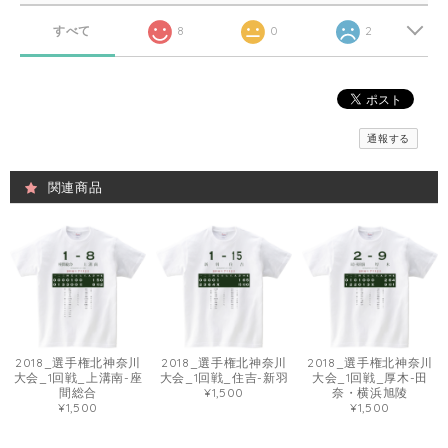
すべて
8
0
2
通報する
関連商品
2018_選手権北神奈川
2018_選手権北神奈川
2018_選手権北神奈川
大会_1回戦_上溝南-座
大会_1回戦_住吉-新羽
大会_1回戦_厚木-田
間総合
¥1,500
奈・横浜旭陵
¥1,500
¥1,500