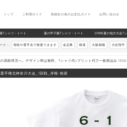
トップ
ご利用ガイド
高校生の為のお支払ガイド
お問い合わせ
甲子園Tシャツ・トート
夏の甲子園Tシャツ・トート
2018年夏の地方大会T
ワード：
母校や選手名で検索できます
金足農
根尾
大阪桐蔭
大谷翔平
の高校球児へ。デザイン料は無料、Tシャツ代+プリント代で一枚税込み 150
8_選手権北神奈川大会_1回戦_岸根-相原