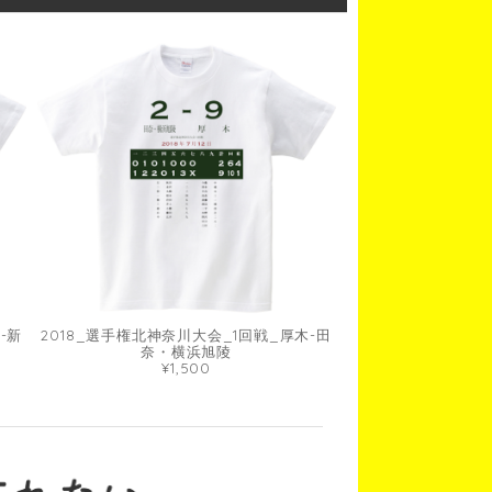
-新
2018_選手権北神奈川大会_1回戦_厚木-田
奈・横浜旭陵
¥1,500