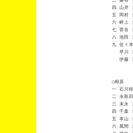
四 山岸 
五 岡村 
六 畔上 
七 菅谷 
八 池田 
九 佐々木
早川 [
伊藤 [
◯相原
一 石川桂
二 永島田
三 末永 
四 千葉 
五 本山 
六 風間 