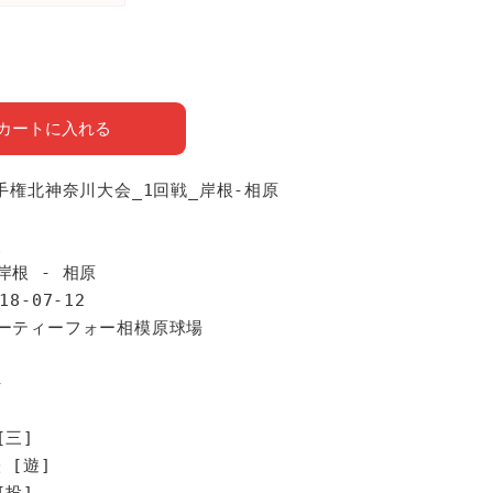
カートに入れる
選手権北神奈川大会_1回戦_岸根-相原
報
岸根 - 相原
18-07-12
サーティーフォー相模原球場
手
[三]
 [遊]
[投]