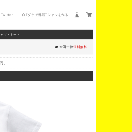
Twitter
白Tダケで部活Tシャツを作る
シャツ・トート
全国一律
送料無料
0円。