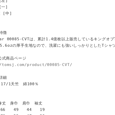
[左]
[一]
 [中]
特徴
star 00085-CVTは、累計1.4億枚以上販売しているキングオ
%、5.6ozの厚手生地なので、洗濯にも強いしっかりとしたTシャ
公式商品ページ
/tomsj.com/product/00085-CVT/
詳細
 17/1天竺 綿100％
身巾 肩巾 袖丈
6 49 44 19