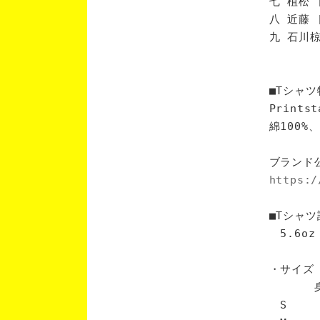
七 植松 
八 近藤 
九 石川椋
■Tシャツ
Print
綿100
ブランド
https:/
■Tシャツ
5.6oz
・サイズ
身丈 
S 6