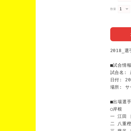
数量
2018_
■試合情
試合名: 
日付: 20
場所: 
■出場選
◯岸根
一 江田 
二 八重樫
三 藤谷 