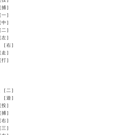
[捕]
[一]
[中]
[二]
[左]
 [右]
走]
打]
 [二]
 [遊]
[投]
[捕]
[右]
[三]