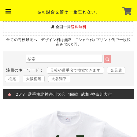
全国一律
送料無料
全ての高校球児へ。デザイン料は無料、Tシャツ代+プリント代で一枚税
込み 1500円。
注目のキーワード：
母校や選手名で検索できます
金足農
根尾
大阪桐蔭
大谷翔平
2018_選手権北神奈川大会_1回戦_武相-神奈川大付