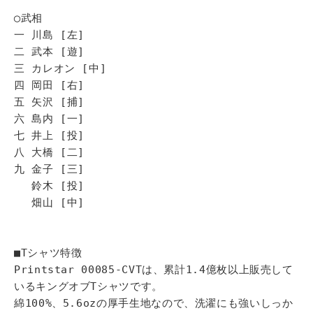
◯武相
一 川島 [左]
二 武本 [遊]
三 カレオン [中]
四 岡田 [右]
五 矢沢 [捕]
六 島内 [一]
七 井上 [投]
八 大橋 [二]
九 金子 [三]
鈴木 [投]
畑山 [中]
■Tシャツ特徴
Printstar 00085-CVTは、累計1.4億枚以上販売して
いるキングオブTシャツです。
綿100%、5.6ozの厚手生地なので、洗濯にも強いしっか