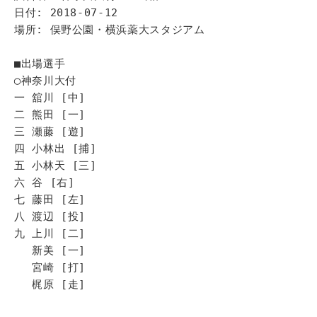
日付: 2018-07-12
場所: 俣野公園・横浜薬大スタジアム
■出場選手
◯神奈川大付
一 舘川 [中]
二 熊田 [一]
三 瀬藤 [遊]
四 小林出 [捕]
五 小林天 [三]
六 谷 [右]
七 藤田 [左]
八 渡辺 [投]
九 上川 [二]
新美 [一]
宮崎 [打]
梶原 [走]