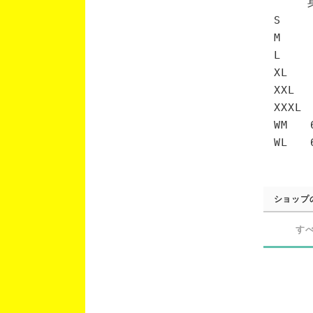
身丈 
S 6
M 7
L 7
XL 
XXL 
XXXL
WM 6
WL 6
ショップ
す