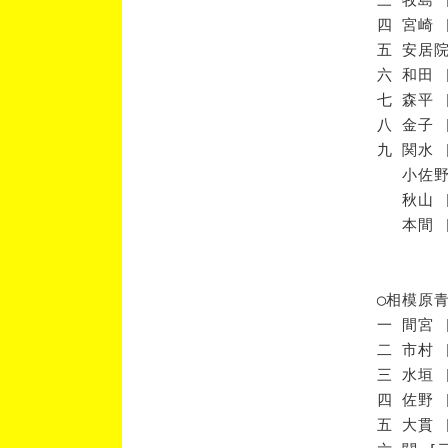
四 宮崎 
五 安居院
六 和田 
七 森平 
八 金子 
九 関水 
小佐野 
秋山 [
本間 [
◯相模原
一 間宮 
二 市村 
三 水垣 
四 佐野 
五 大貫 