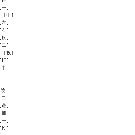
[一]
 [中]
[左]
[右]
[投]
[二]
[投]
打]
中]
青陵
[二]
[遊]
[捕]
[一]
[投]