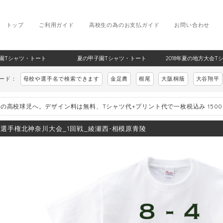
トップ
ご利用ガイド
高校生の為のお支払ガイド
お問い合わせ
甲子園Tシャツ・トート
夏の甲子園Tシャツ・トート
2018年夏の地方大会T
ワード：
母校や選手名で検索できます
金足農
根尾
大阪桐蔭
大谷翔平
の高校球児へ。デザイン料は無料、Tシャツ代+プリント代で一枚税込み 150
8_選手権北神奈川大会_1回戦_綾瀬西-相模原青陵