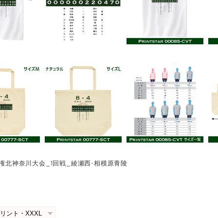
選手権北神奈川大会_1回戦_綾瀬西-相模原青陵
0