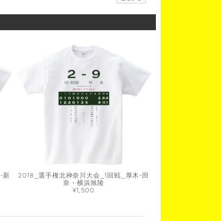
-新
2018_選手権北神奈川大会_1回戦_厚木-田
奈・横浜旭陵
¥1,500