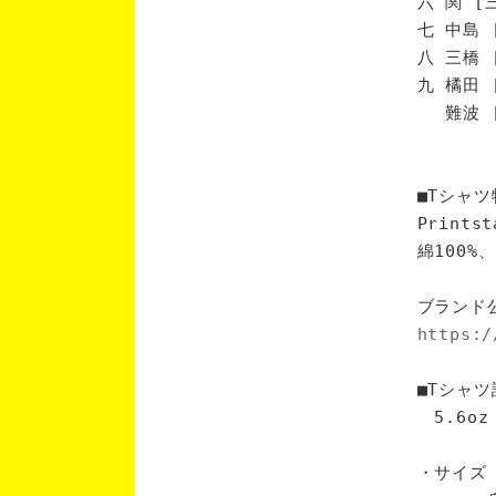
六 関 [
七 中島 
八 三橋 
九 橘田 
難波 [
■Tシャツ
Print
綿100
ブランド
https:/
■Tシャツ
5.6oz
・サイズ