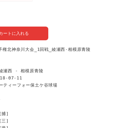
カートに入れる
選手権北神奈川大会_1回戦_綾瀬西-相模原青陵
報
綾瀬西 - 相模原青陵
18-07-11
サーティーフォー保土ケ谷球場
手
[捕]
[三]
[遊]