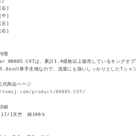
三]
[右]
[中]
[左]
右]
特徴
star 00085-CVTは、累計1.4億枚以上販売しているキングオ
%、5.6ozの厚手生地なので、洗濯にも強いしっかりとしたTシャ
公式商品ページ
/tomsj.com/product/00085-CVT/
詳細
 17/1天竺 綿100％