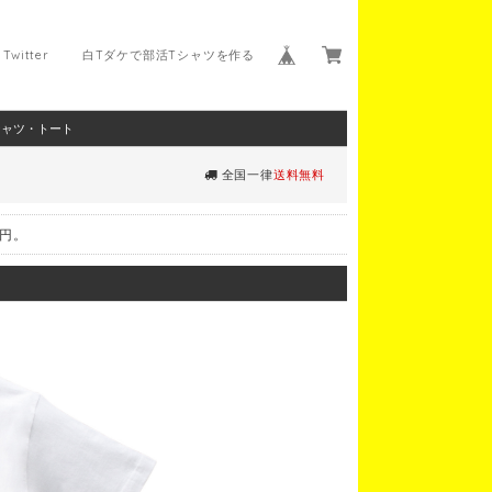
Twitter
白Tダケで部活Tシャツを作る
シャツ・トート
全国一律
送料無料
0円。