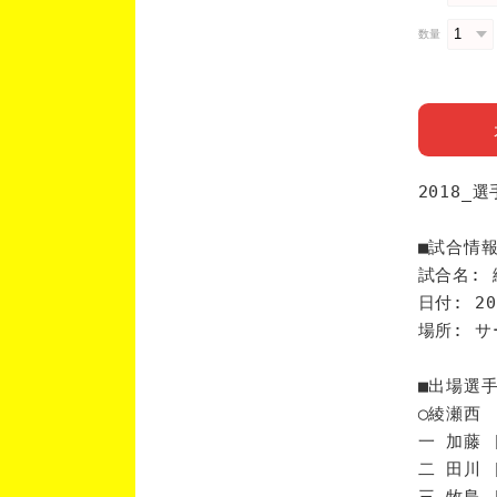
数量
2018_
■試合情
試合名: 
日付: 20
場所: 
■出場選
◯綾瀬西
一 加藤 
二 田川 
三 牧島 