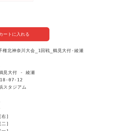
カートに入れる
選手権北神奈川大会_1回戦_鶴見大付-綾瀬
報
鶴見大付 - 綾瀬
18-07-12
横浜スタジアム
手
付
[右]
[二]
[一]