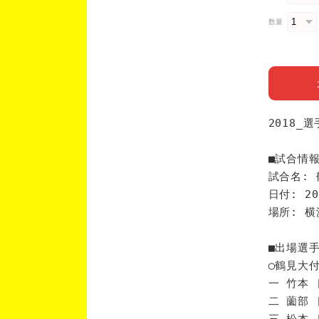
数量
2018_
■試合情
試合名: 
日付: 20
場所: 
■出場選
◯鶴見大
一 竹本 
二 薗部 
三 松本 