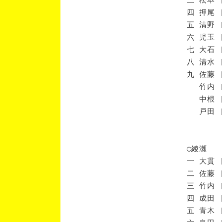
四 押尾 
五 清野 
六 児玉 
七 大石 
八 清水 
九 佐藤 
竹内 [
中根 [
戸田 [
◯綾瀬
一 大貫 
二 佐藤 
三 竹内 
四 成田 
五 青木 