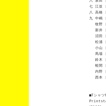
六 泉田 
七 江並 
八 高橋 
九 中嶋 
牧野 [
新井 [
沼田 [
松浦 [
小山 [
馬場 [
鈴木 [
蛭間 [
内野 [
西本 [
■Tシャツ
Print