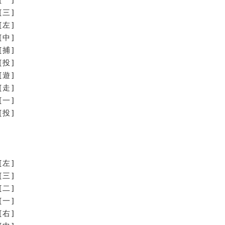
[三]
[左]
[中]
[捕]
[投]
[遊]
走]
一]
投]
[左]
[三]
[二]
[一]
[右]