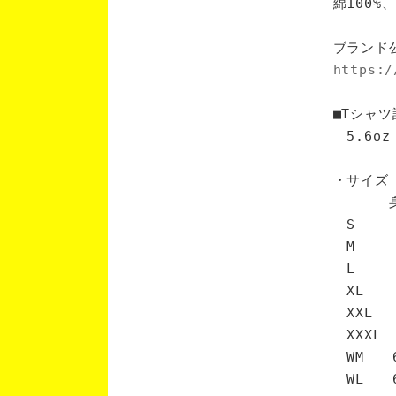
綿100
ブランド
https:/
■Tシャツ
5.6oz
・サイズ
身丈 
S 6
M 7
L 7
XL 
XXL 
XXXL
WM 6
WL 6