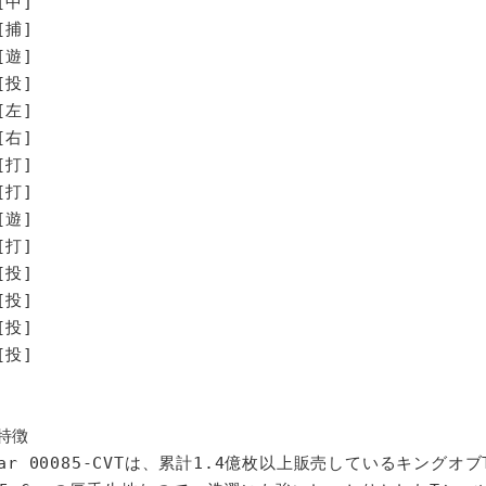
[中]
[捕]
[遊]
[投]
左]
右]
打]
打]
遊]
打]
投]
投]
投]
投]
特徴
star 00085-CVTは、累計1.4億枚以上販売しているキングオ