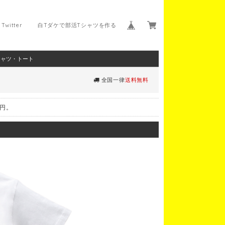
Twitter
白Tダケで部活Tシャツを作る
シャツ・トート
全国一律
送料無料
0円。