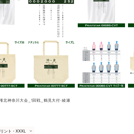
手権北神奈川大会_1回戦_鶴見大付-綾瀬
0