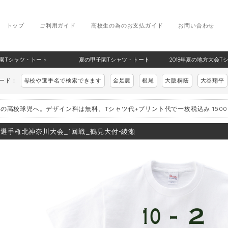
トップ
ご利用ガイド
高校生の為のお支払ガイド
お問い合わせ
甲子園Tシャツ・トート
夏の甲子園Tシャツ・トート
2018年夏の地方大会T
ワード：
母校や選手名で検索できます
金足農
根尾
大阪桐蔭
大谷翔平
の高校球児へ。デザイン料は無料、Tシャツ代+プリント代で一枚税込み 150
8_選手権北神奈川大会_1回戦_鶴見大付-綾瀬