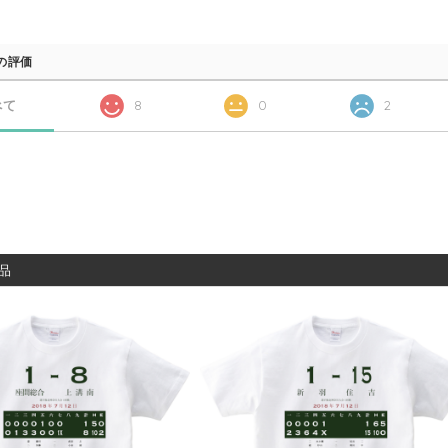
の評価
べて
8
0
2
品