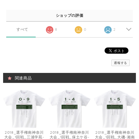
ショップの評価
すべて
8
0
2
通報する
関連商品
2018_選手権南神奈川
2018_選手権南神奈川
2018_選手権南神奈川
大会_1回戦_三浦学苑-
大会_1回戦_保土ケ谷-
大会_1回戦_大磯-湘南