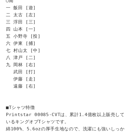
◯南
一 飯田 [遊]
二 太古 [左]
三 浮田 [三]
四 山本 [一]
五 小野寺 [投]
六 伊東 [捕]
七 村山太 [中]
八 津戸 [二]
九 岡林 [右]
武田 [打]
伊藤 [走]
遠藤 [右]
■Tシャツ特徴
Printstar 00085-CVTは、累計1.4億枚以上販売して
いるキングオブTシャツです。
綿100%、5.6ozの厚手生地なので、洗濯にも強いしっか