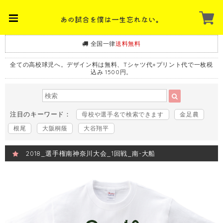
全国一律
送料無料
全ての高校球児へ。デザイン料は無料、Tシャツ代+プリント代で一枚税
込み 1500円。
注目のキーワード：
母校や選手名で検索できます
金足農
根尾
大阪桐蔭
大谷翔平
2018_選手権南神奈川大会_1回戦_南-大船