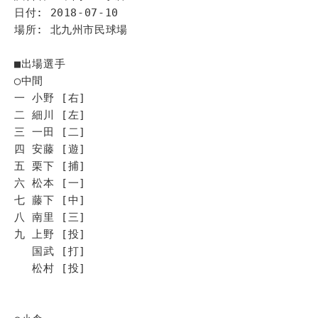
日付: 2018-07-10
場所: 北九州市民球場
■出場選手
◯中間
一 小野 [右]
二 細川 [左]
三 一田 [二]
四 安藤 [遊]
五 栗下 [捕]
六 松本 [一]
七 藤下 [中]
八 南里 [三]
九 上野 [投]
国武 [打]
松村 [投]