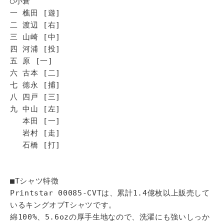
◯小倉
一 樵田 [遊]
二 渡辺 [右]
三 山崎 [中]
四 河浦 [投]
五 原 [一]
六 古本 [二]
七 徳永 [捕]
八 四戸 [三]
九 中山 [左]
本田 [一]
岩村 [走]
石橋 [打]
■Tシャツ特徴
Printstar 00085-CVTは、累計1.4億枚以上販売して
いるキングオブTシャツです。
綿100%、5.6ozの厚手生地なので、洗濯にも強いしっか