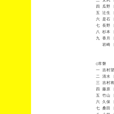
四 瓜野 
五 辻生 
六 是石 
七 長野 
八 杉本 
九 香月 
岩崎 [
◯常磐
一 吉村望
二 清水 
三 吉村将
四 藤原 
五 竹山 
六 久保 
七 桑田 