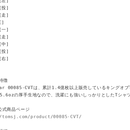
[左]
[投]
走]
]
一]
走]
中]
投]
右]
特徴
star 00085-CVTは、累計1.4億枚以上販売しているキングオ
%、5.6ozの厚手生地なので、洗濯にも強いしっかりとしたTシャ
公式商品ページ
/tomsj.com/product/00085-CVT/