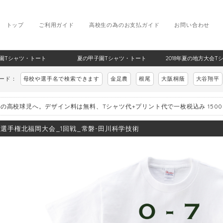
トップ
ご利用ガイド
高校生の為のお支払ガイド
お問い合わせ
甲子園Tシャツ・トート
夏の甲子園Tシャツ・トート
2018年夏の地方大会T
ワード：
母校や選手名で検索できます
金足農
根尾
大阪桐蔭
大谷翔平
の高校球児へ。デザイン料は無料、Tシャツ代+プリント代で一枚税込み 150
8_選手権北福岡大会_1回戦_常磐-田川科学技術