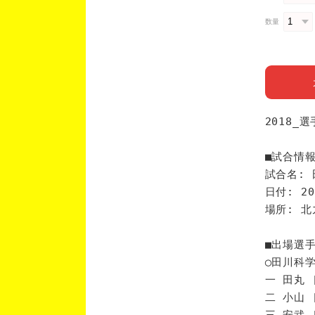
数量
2018_
■試合情
試合名: 
日付: 20
場所: 
■出場選
◯田川科
一 田丸 
二 小山 
三 安武 