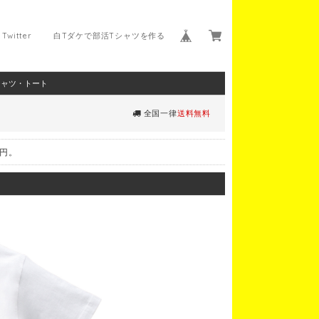
Twitter
白Tダケで部活Tシャツを作る
シャツ・トート
全国一律
送料無料
0円。