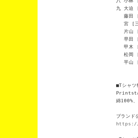
八 小林 
九 大迫 
藤田 [
宮 [三
片山 [
早田 [
甲木 [
松岡 [
平山 [
■Tシャツ
Print
綿100
ブランド
https:/