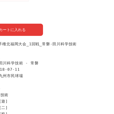
カートに入れる
選手権北福岡大会_1回戦_常磐-田川科学技術
報
田川科学技術 - 常磐
18-07-11
北九州市民球場
手
学技術
[遊]
[二]
[投]